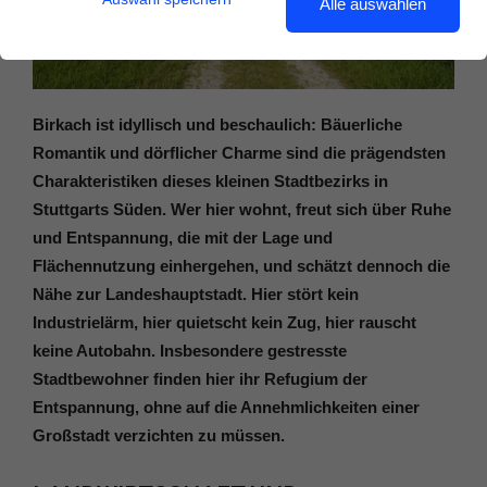
Alle auswählen
Birkach ist idyllisch und beschaulich: Bäuerliche
Romantik und dörflicher Charme sind die prägendsten
Charakteristiken dieses kleinen Stadtbezirks in
Stuttgarts Süden. Wer hier wohnt, freut sich über Ruhe
und Entspannung, die mit der Lage und
Flächennutzung einhergehen, und schätzt dennoch die
Nähe zur Landeshauptstadt. Hier stört kein
Industrielärm, hier quietscht kein Zug, hier rauscht
keine Autobahn. Insbesondere gestresste
Stadtbewohner finden hier ihr Refugium der
Entspannung, ohne auf die Annehmlichkeiten einer
Großstadt verzichten zu müssen.