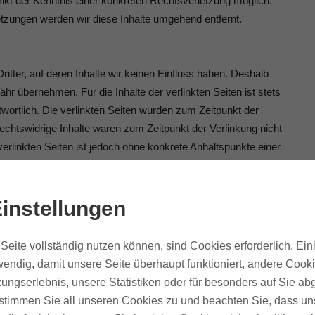
unkt der Kenntnis einer konkreten Rechtsverletzung möglich.
zungen werden wir diese Inhalte umgehend entfernt.
itter, auf deren Inhalte wir keinen Einfluss haben. Deshalb
hr übernehmen. Für die Inhalte der verlinkten Seiten ist stets
ntwortlich. Die verlinkten Seiten wurden zum Zeitpunkt der
echtswidrige Inhalte waren zum Zeitpunkt der Verlinkung nicht
verlinkten Seiten ist jedoch ohne konkrete Anhaltspunkte einer
 von Rechtsverletzungen werden wir derartige Links
instellungen
 Werke auf diesen Seiten unterliegen dem deutschen
Seite vollständig nutzen können, sind Cookies erforderlich. Ein
breitung und jede Art der Verwertung außerhalb der Grenzen
endig, damit unsere Seite überhaupt funktioniert, andere Cooki
mmung des jeweiligen Autors bzw. Erstellers. Downloads und
ungserlebnis, unsere Statistiken oder für besonders auf Sie ab
kommerziellen Gebrauch gestattet. Soweit die Inhalte auf dieser
te stimmen Sie all unseren Cookies zu und beachten Sie, dass uns
e Urheberrechte Dritter beachtet. Insbesondere werden Inhalte