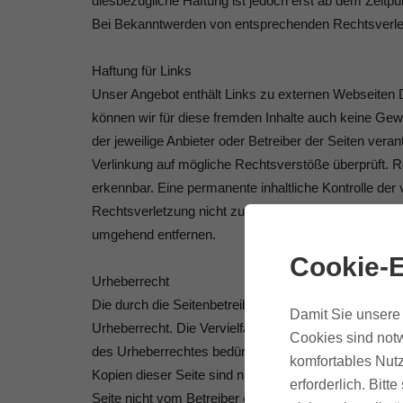
diesbezügliche Haftung ist jedoch erst ab dem Zeitp
Bei Bekanntwerden von entsprechenden Rechtsverlet
Haftung für Links
Unser Angebot enthält Links zu externen Webseiten Dr
können wir für diese fremden Inhalte auch keine Gewä
der jeweilige Anbieter oder Betreiber der Seiten vera
Verlinkung auf mögliche Rechtsverstöße überprüft. R
erkennbar. Eine permanente inhaltliche Kontrolle der 
Rechtsverletzung nicht zumutbar. Bei Bekanntwerden
umgehend entfernen.
Cookie-E
Urheberrecht
Die durch die Seitenbetreiber erstellten Inhalte und
Damit Sie unsere 
Urheberrecht. Die Vervielfältigung, Bearbeitung, Ver
Cookies sind notw
des Urheberrechtes bedürfen der schriftlichen Zusti
komfortables Nutz
Kopien dieser Seite sind nur für den privaten, nicht 
erforderlich. Bit
Seite nicht vom Betreiber erstellt wurden, werden di