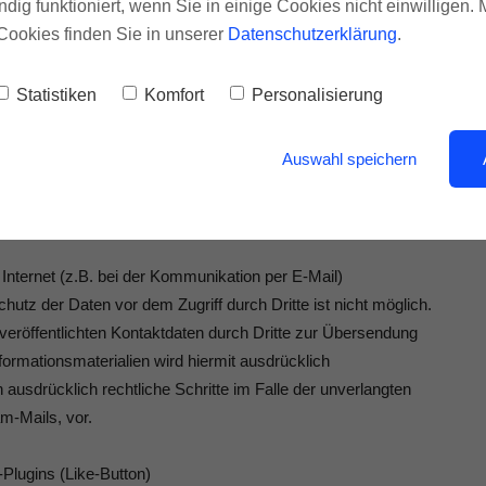
ndig funktioniert, wenn Sie in einige Cookies nicht einwilligen.
zdem auf eine Urheberrechtsverletzung aufmerksam werden,
Cookies finden Sie in unserer
Datenschutzerklärung
.
kanntwerden von Rechtsverletzungen werden wir derartige
Statistiken
Komfort
Personalisierung
Auswahl speichern
 Angabe personenbezogener Daten möglich. Soweit auf
eise Name, Anschrift oder eMail-Adressen) erhoben werden,
Basis. Diese Daten werden ohne Ihre ausdrückliche Zustimmung
Internet (z.B. bei der Kommunikation per E-Mail)
utz der Daten vor dem Zugriff durch Dritte ist nicht möglich.
röffentlichten Kontaktdaten durch Dritte zur Übersendung
ormationsmaterialien wird hiermit ausdrücklich
 ausdrücklich rechtliche Schritte im Falle der unverlangten
m-Mails, vor.
Plugins (Like-Button)