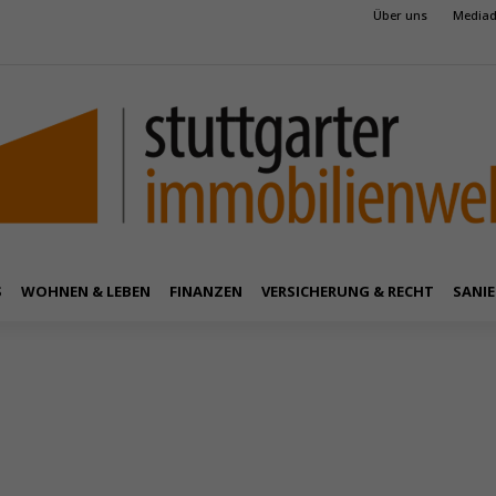
Über uns
Mediad
S
WOHNEN & LEBEN
FINANZEN
VERSICHERUNG & RECHT
SANIE