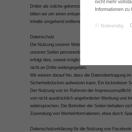
nicht mehr vollstä
Dritter als solche gekennzeichnet. Sollten Sie trot
Informationen zu 
bitten wir um einen entsprechenden Hinweis. Bei Be
Inhalte umgehend entfernen.
Notwendig
Datenschutz
Die Nutzung unserer Webseite ist in der Regel ohne
unseren Seiten personenbezogene Daten (beispielsw
erfolgt dies, soweit möglich, stets auf freiwilliger 
nicht an Dritte weitergegeben.
Wir weisen darauf hin, dass die Datenübertragung im 
Sicherheitslücken aufweisen kann. Ein lückenloser Sch
Der Nutzung von im Rahmen der Impressumspflicht ve
von nicht ausdrücklich angeforderter Werbung und Inf
widersprochen. Die Betreiber der Seiten behalten sich
Zusendung von Werbeinformationen, etwa durch Spa
Datenschutzerklärung für die Nutzung von Facebook-