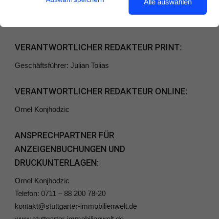
Alle auswählen
Telefon: 0711 – 88 200 78-20
Telefax: 0711 – 88 200 78-78
VERANTWORTLICHER REDAKTEUR PRINT:
Geschäftsführer: Julian Tolias
VERANTWORTLICHER REDAKTEUR ONLINE:
Ornel Konjhodzic
ANSPRECHPARTNER FÜR
ANZEIGENBUCHUNGEN UND
DRUCKUNTERLAGEN:
Ornel Konjhodzic
Telefon: 0711 – 88 200 78-20
kontakt@stuttgarter-immobilienwelt.de
www.stuttgarter-immobilienwelt.de