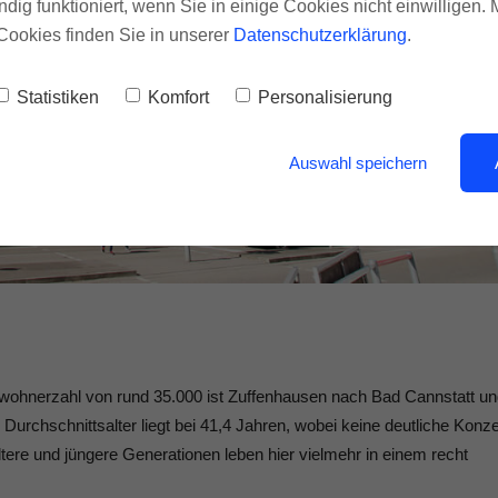
ndig funktioniert, wenn Sie in einige Cookies nicht einwilligen.
Cookies finden Sie in unserer
Datenschutzerklärung
.
Statistiken
Komfort
Personalisierung
Auswahl speichern
nwohnerzahl von rund 35.000 ist Zuffenhausen nach Bad Cannstatt u
 Durchschnittsalter liegt bei 41,4 Jahren, wobei keine deutliche Konze
tere und jüngere Generationen leben hier vielmehr in einem recht