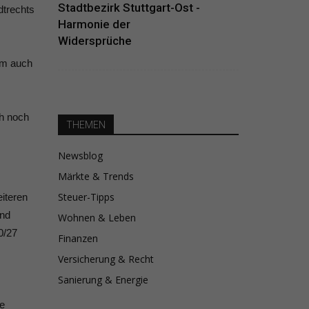
Stadtbezirk Stuttgart-Ost -
dtrechts
Harmonie der
Widersprüche
dem auch
ch noch
THEMEN
Newsblog
Märkte & Trends
Steuer-Tipps
iteren
end
Wohnen & Leben
0/27
Finanzen
Versicherung & Recht
Sanierung & Energie
e