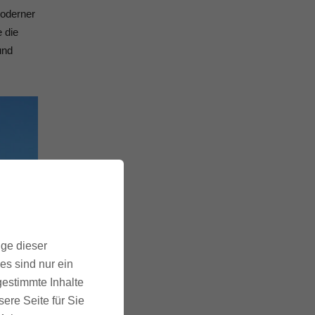
moderner
 die
und
ige dieser
es sind nur ein
gestimmte Inhalte
ere Seite für Sie