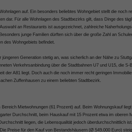
Wohnlagen auf. Ein besonders beliebtes Wohngebiet stellt die noch r
 dar. Für alle Wohnlagen des Stadtbezirks gilt, dass Dinge des täg
 Auswahl an Restaurants ist ausgezeichnet, zahlreiche Naherholungs
. Besonders junge Familien dürften sich über die große Zahl an Schul
en des Wohngebiets befindet.
er jüngeren Generation stetig an, was sicherlich an der Nähe zu Stuttg
neten Verkehrsanbindung über die Stadtbahnen U7 und U15, die S-
eit der A81 liegt. Doch auch die noch immer recht geringen Immobili
machen Zuffenhausen zu einem beliebten Stadtbezirk.
 Bereich Mietwohnungen (61 Prozent) auf. Beim Wohnungskauf liegt
garter Durchschnitt, beim Hauskauf mit 15 Prozent etwa im oberen Mi
chschnitt liegen, die Lebensqualität jedoch überdurchschnittlich ist, 
 Die Preise für den Kauf von Bestandshäusern (Ø 549.000 Euro) stei