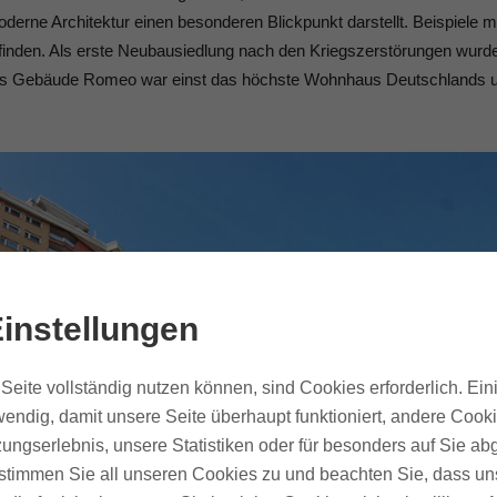
ne Architektur einen besonderen Blickpunkt darstellt. Beispiele 
u finden. Als erste Neubausiedlung nach den Kriegszerstörungen wurde
as Gebäude Romeo war einst das höchste Wohnhaus Deutschlands 
instellungen
Seite vollständig nutzen können, sind Cookies erforderlich. Ein
endig, damit unsere Seite überhaupt funktioniert, andere Cooki
ungserlebnis, unsere Statistiken oder für besonders auf Sie ab
te stimmen Sie all unseren Cookies zu und beachten Sie, dass uns