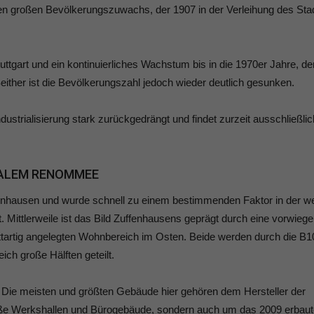
nen großen Bevölkerungszuwachs, der 1907 in der Verleihung des Sta
uttgart und ein kontinuierliches Wachstum bis in die 1970er Jahre, 
Seither ist die Bevölkerungszahl jedoch wieder deutlich gesunken.
dustrialisierung stark zurückgedrängt und findet zurzeit ausschließli
NALEM RENOMMEE
enhausen und wurde schnell zu einem bestimmenden Faktor in der we
. Mittlerweile ist das Bild Zuffenhausens geprägt durch eine vorwieg
rettartig angelegten Wohnbereich im Osten. Beide werden durch die B1
ich große Hälften geteilt.
 Die meisten und größten Gebäude hier gehören dem Hersteller der
oße Werkshallen und Bürogebäude, sondern auch um das 2009 erbaut