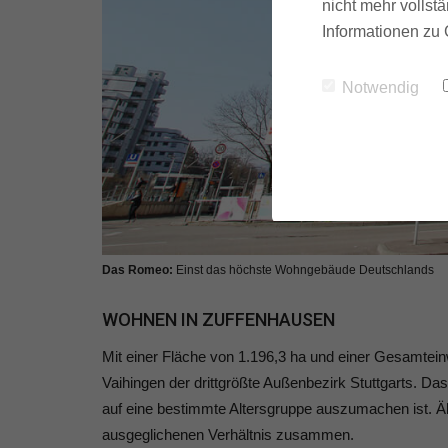
nicht mehr vollstä
Informationen zu 
Notwendig
Das Romeo:
Einst das höchste Wohngebäude Deutschlands
WOHNEN IN ZUFFENHAUSEN
Mit einer Fläche von 1.196,3 ha und einer Gesamtei
Vaihingen der drittgrößte Außenbezirk Stuttgarts. Das
auf eine bestimmte Altersgruppe auszumachen ist. Äl
ausgeglichenen Verhältnis zusammen.