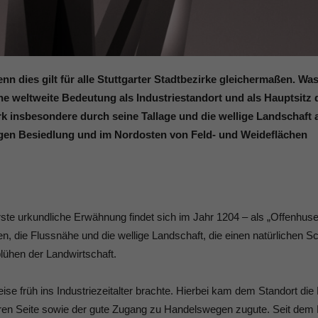
nn dies gilt für alle Stuttgarter Stadtbezirke gleichermaßen. Wa
e weltweite Bedeutung als Industriestandort und als Hauptsitz 
rk insbesondere durch seine Tallage und die wellige Landschaft a
ngen Besiedlung und im Nordosten von Feld- und Weideflächen
ste urkundliche Erwähnung findet sich im Jahr 1204 – als „Offenhuse
n, die Flussnähe und die wellige Landschaft, die einen natürlichen S
blühen der Landwirtschaft.
se früh ins Industriezeitalter brachte. Hierbei kam dem Standort di
deren Seite sowie der gute Zugang zu Handelswegen zugute. Seit dem