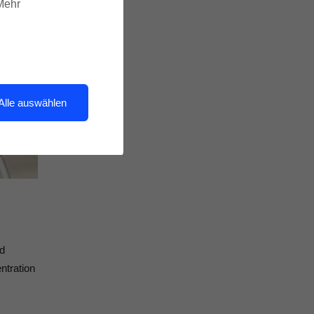
 Mehr
Alle auswählen
nd
ntration