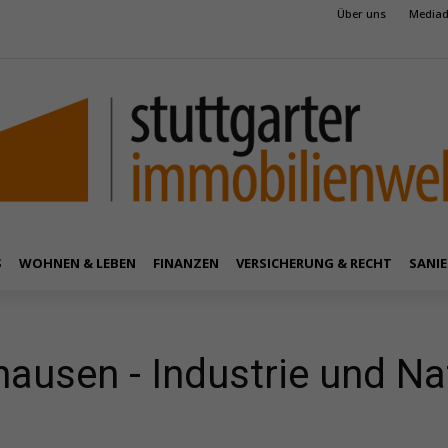
Über uns
Mediad
S
WOHNEN & LEBEN
FINANZEN
VERSICHERUNG & RECHT
SANIE
hausen - Industrie und Na