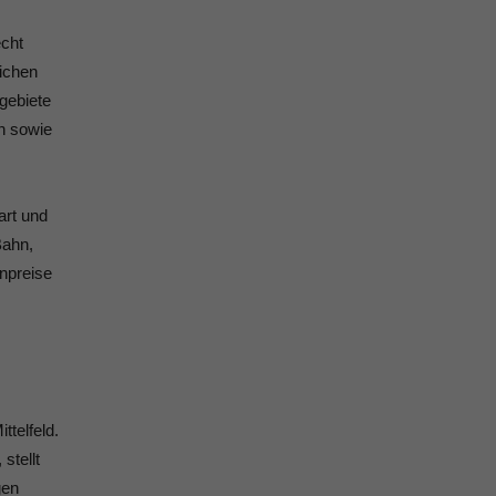
echt
lichen
gebiete
en sowie
art und
Bahn,
enpreise
ttelfeld.
stellt
gen