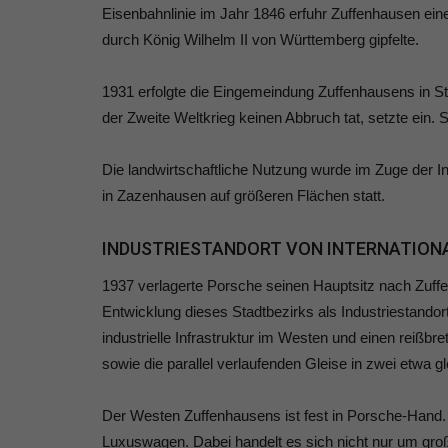
Eisenbahnlinie im Jahr 1846 erfuhr Zuffenhausen ei
durch König Wilhelm II von Württemberg gipfelte.
1931 erfolgte die Eingemeindung Zuffenhausens in St
der Zweite Weltkrieg keinen Abbruch tat, setzte ein. 
Die landwirtschaftliche Nutzung wurde im Zuge der In
in Zazenhausen auf größeren Flächen statt.
INDUSTRIESTANDORT VON INTERNATIO
1937 verlagerte Porsche seinen Hauptsitz nach Zuff
Entwicklung dieses Stadtbezirks als Industriestandort
industrielle Infrastruktur im Westen und einen reißb
sowie die parallel verlaufenden Gleise in zwei etwa gle
Der Westen Zuffenhausens ist fest in Porsche-Hand.
Luxuswagen. Dabei handelt es sich nicht nur um gr