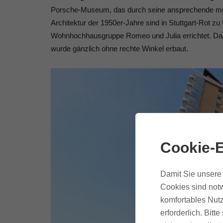
Porsche-Museum, das durch seine ansprechende moder
Architektur der 1950er-Jahre sind in Stuttgart-Rot z
Wohnhochhausgruppe Romeo und Julia errichtet. D
wurde gänzlich ohne rechte Winkel erbaut.
Cookie-E
Damit Sie unsere 
Cookies sind notw
komfortables Nutz
erforderlich. Bit