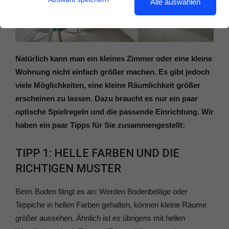
Alle auswählen
Natürlich kann man ein kleines Zimmer oder eine kleine
Wohnung nicht einfach größer machen. Es gibt jedoch
viele Möglichkeiten, eine kleine Räumlichkeit größer
erscheinen zu lassen. Dazu braucht es nur ein paar
optische Spielregeln und die passende Einrichtung. Wir
haben ein paar Tipps für Sie zusammengestellt:
TIPP 1: HELLE FARBEN UND DIE
RICHTIGEN MUSTER
Beim Boden fängt es an: Werden Bodenbeläge oder
Teppiche in hellen Farben gehalten, können kleine Räume
größer aussehen. Ähnlich ist es übrigens mit hellen