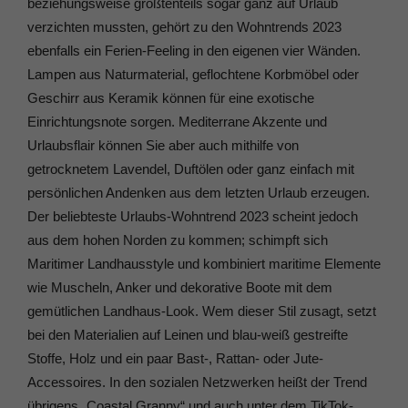
beziehungsweise größtenteils sogar ganz auf Urlaub
verzichten mussten, gehört zu den Wohntrends 2023
ebenfalls ein Ferien-Feeling in den eigenen vier Wänden.
Lampen aus Naturmaterial, geflochtene Korbmöbel oder
Geschirr aus Keramik können für eine exotische
Einrichtungsnote sorgen. Mediterrane Akzente und
Urlaubsflair können Sie aber auch mithilfe von
getrocknetem Lavendel, Duftölen oder ganz einfach mit
persönlichen Andenken aus dem letzten Urlaub erzeugen.
Der beliebteste Urlaubs-Wohntrend 2023 scheint jedoch
aus dem hohen Norden zu kommen; schimpft sich
Maritimer Landhausstyle und kombiniert maritime Elemente
wie Muscheln, Anker und dekorative Boote mit dem
gemütlichen Landhaus-Look. Wem dieser Stil zusagt, setzt
bei den Materialien auf Leinen und blau-weiß gestreifte
Stoffe, Holz und ein paar Bast-, Rattan- oder Jute-
Accessoires. In den sozialen Netzwerken heißt der Trend
übrigens „Coastal Granny“ und auch unter dem TikTok-