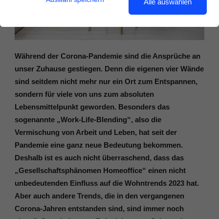
Alle auswählen
Während der Corona-Pandemie sind die Ansprüche an
unser Zuhause gestiegen. Denn die eigenen vier Wände
sind seitdem nicht mehr nur ein Ort zum Entspannen,
sondern für viele von uns zum absoluten
Lebensmittelpunkt geworden. Besonders das
sogenannte „Work-Life-Blending“, also die
Vermischung von Arbeit und Leben, hat seit der
Pandemie eine ganz neue Bedeutung bekommen.
Deshalb ist es auch nicht überraschend, dass das
„Gesellschaftsphänomen Homeoffice“ einen nicht
unbedeutenden Einfluss auf die Wohntrends 2023 hat.
Aber auch andere Trends, die in den vergangenen
Corona-Jahren entstanden sind, sind immer noch