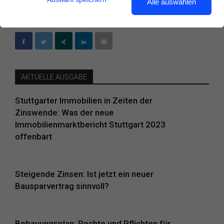
Alle auswählen
schon gar nicht über die umgelegten Mietkosten bezahlen.
AKTUELLE AUSGABE
Stuttgarter Immobilien in Zeiten der
Zinswende: Was der neue
Immobilienmarktbericht Stuttgart 2023
offenbart
Steigende Zinsen: Ist jetzt ein neuer
Bausparvertrag sinnvoll?
Bebauungsplan: Rechte und Pflichten für