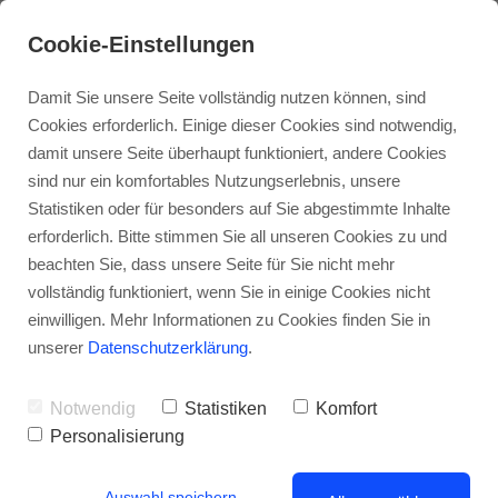
Cookie-Einstellungen
Damit Sie unsere Seite vollständig nutzen können, sind
Cookies erforderlich. Einige dieser Cookies sind notwendig,
damit unsere Seite überhaupt funktioniert, andere Cookies
sind nur ein komfortables Nutzungserlebnis, unsere
Statistiken oder für besonders auf Sie abgestimmte Inhalte
erforderlich. Bitte stimmen Sie all unseren Cookies zu und
beachten Sie, dass unsere Seite für Sie nicht mehr
vollständig funktioniert, wenn Sie in einige Cookies nicht
Übertriebene Sanierung nicht auf Kosten
einwilligen. Mehr Informationen zu Cookies finden Sie in
einer Mieterhöhung
unserer
Datenschutzerklärung
.
VERSICHERUNG & RECHT
- Bauarbeiten, die den
Charakter einer Mietwohnung massiv verändern, sind keine
Notwendig
Statistiken
Komfort
Modernisierung, wie der Bundesgerichtshof aktuell urteilte.
Personalisierung
Ein Wintergarten, neue Räume, das geht zu weit, solche
massive Maßnahmen müssen die Mieter nicht dulden und
Auswahl speichern