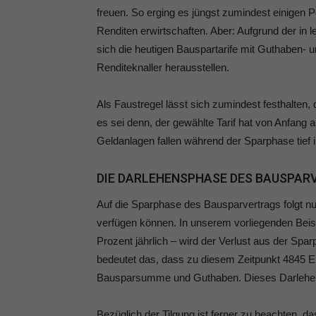
freuen. So erging es jüngst zumindest einigen P
Renditen erwirtschaften. Aber: Aufgrund der in l
sich die heutigen Bauspartarife mit Guthaben- 
Renditeknaller herausstellen.
Als Faustregel lässt sich zumindest festhalten, 
es sei denn, der gewählte Tarif hat von Anfang 
Geldanlagen fallen während der Sparphase tief i
DIE DARLEHENSPHASE DES BAUSPAR
Auf die Sparphase des Bausparvertrags folgt n
verfügen können. In unserem vorliegenden Beis
Prozent jährlich – wird der Verlust aus der Spar
bedeutet das, dass zu diesem Zeitpunkt 4845 E
Bausparsumme und Guthaben. Dieses Darlehen m
Bezüglich der Tilgung ist ferner zu beachten, d