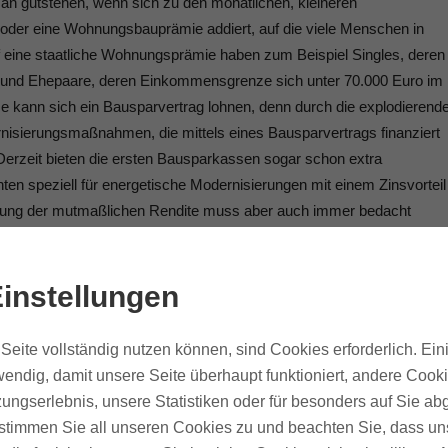
an gutstehen, wenn sich zu den monatlichen, kleineren
er eine Wohnungsbauprämie addiert, auf die viele Menschen in
 eine staatliche Wohnungsprämie haben zum Beispiel Singles, deren
 und Ehepaare, deren Einkommensgrenze sich unter 70.000 Euro im
ise kann sich ein Bausparvertrag lohnen, denn durch die explodierend
nisierungsmaßnahmen, die mittels eines Bausparvertrags finanziert
. Derzeit bieten die ersten Bausparkassen sogar schon extra
nten speziell für energetische Modernisierungen mit einem Zinsvorteil
hnung der mutmaßlichen Rendite muss aber auch immer bedacht
chlussgebühren zwischen 1 und 1,6 Prozent der gesamten
umme von insgesamt 100.000 Euro wären das immerhin schon 1000
instellungen
toführungsgebühren. Diese nicht unerheblichen Kosten sind oft ein
schluss eines Bausparvertrags spricht.
Seite vollständig nutzen können, sind Cookies erforderlich. Ein
PARVERTRAG SINNVOLL?
endig, damit unsere Seite überhaupt funktioniert, andere Cooki
ungserlebnis, unsere Statistiken oder für besonders auf Sie ab
igen Zinsen eines Bausparvertrags die Finanzierung eines
te stimmen Sie all unseren Cookies zu und beachten Sie, dass uns
machen. Auch grundsätzlich und in der Theorie ist es nie verkehrt, al