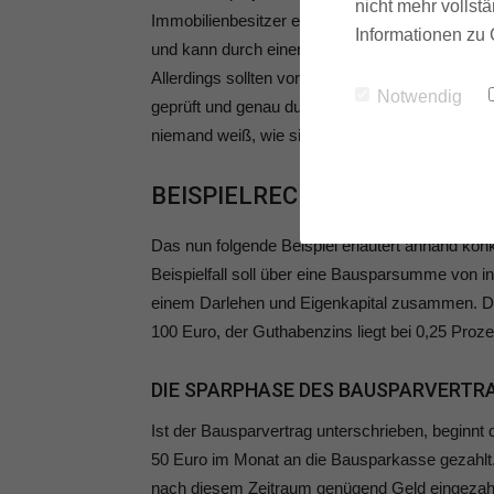
nicht mehr vollstä
Immobilienbesitzer einen Bausparvertrag in der 
Informationen zu 
und kann durch einen Bausparvertrag bei Bedarf r
Allerdings sollten vor dem Abschluss eines neu
Notwendig
geprüft und genau durchgerechnet werden. Denn:
niemand weiß, wie sich die Zinsen in der Zukun
BEISPIELRECHNUNG BAUSPA
Das nun folgende Beispiel erläutert anhand konk
Beispielfall soll über eine Bausparsumme von 
einem Darlehen und Eigenkapital zusammen. Di
100 Euro, der Guthabenzins liegt bei 0,25 Proze
DIE SPARPHASE DES BAUSPARVERTR
Ist der Bausparvertrag unterschrieben, beginnt 
50 Euro im Monat an die Bausparkasse gezahlt. 
nach diesem Zeitraum genügend Geld eingezahl