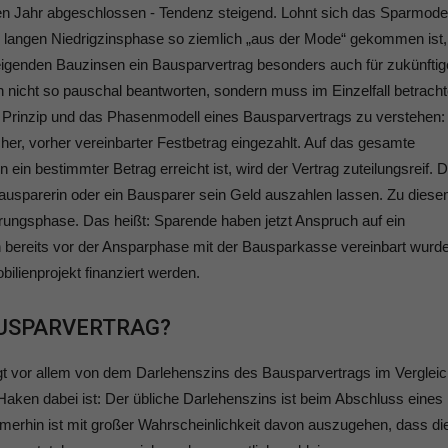
en Jahr abgeschlossen - Tendenz steigend. Lohnt sich das Sparmodel
r langen Niedrigzinsphase so ziemlich „aus der Mode“ gekommen ist,
steigenden Bauzinsen ein Bausparvertrag besonders auch für zukünftig
h nicht so pauschal beantworten, sondern muss im Einzelfall betracht
as Prinzip und das Phasenmodell eines Bausparvertrags zu verstehen: 
er, vorher vereinbarter Festbetrag eingezahlt. Auf das gesamte
ein bestimmter Betrag erreicht ist, wird der Vertrag zuteilungsreif. 
Bausparerin oder ein Bausparer sein Geld auszahlen lassen. Zu dies
rungsphase. Das heißt: Sparende haben jetzt Anspruch auf ein
n bereits vor der Ansparphase mit der Bausparkasse vereinbart wurd
ilienprojekt finanziert werden.
AUSPARVERTRAG?
ängt vor allem von dem Darlehenszins des Bausparvertrags im Verglei
aken dabei ist: Der übliche Darlehenszins ist beim Abschluss eines
merhin ist mit großer Wahrscheinlichkeit davon auszugehen, dass di