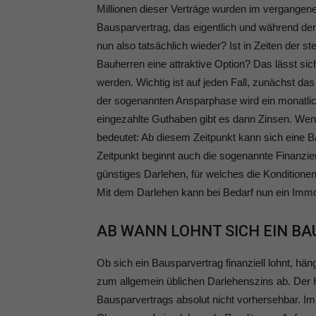
Millionen dieser Verträge wurden im vergangen
Bausparvertrag, das eigentlich und während de
nun also tatsächlich wieder? Ist in Zeiten der 
Bauherren eine attraktive Option? Das lässt sic
werden. Wichtig ist auf jeden Fall, zunächst d
der sogenannten Ansparphase wird ein monatlich
eingezahlte Guthaben gibt es dann Zinsen. Wenn 
bedeutet: Ab diesem Zeitpunkt kann sich eine 
Zeitpunkt beginnt auch die sogenannte Finanzie
günstiges Darlehen, für welches die Konditione
Mit dem Darlehen kann bei Bedarf nun ein Immob
AB WANN LOHNT SICH EIN B
Ob sich ein Bausparvertrag finanziell lohnt, h
zum allgemein üblichen Darlehenszins ab. Der H
Bausparvertrags absolut nicht vorhersehbar. Im