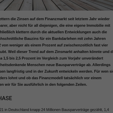
ttern die Zinsen auf dem Finanzmarkt seit letztem Jahr wieder
er, aber nicht für all diejenigen, die eine eigene Immobilie mit
ließlich klettern durch die aktuellen Entwicklungen auch die
hschnittliche Bauzins für ein Bankdarlehen mit zehn Jahren
2 von weniger als einem Prozent auf zwischenzeitlich fast vier
ubt. Weil dieser Trend auf dem Zinsmarkt anhalten könnte und d
 1,5 bis 2,5 Prozent im Vergleich zum Vorjahr unverändert
erheitsdenkende Menschen neue Bausparverträge ab. Allerdings
en langfristig und in der Zukunft entwickeln werden. Für wen s
ers lohnt und ob das Finanzmodell tatsächlich vor einem
 wir für Sie ausführlich in den folgenden Zeilen.
HASE
21 in Deutschland knapp 24 Millionen Bausparverträge gezählt, 1,4