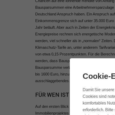
Chancen auf eine lohnende Rendite von Anfang 
Bausparsummen eine Arbeitnehmersparzulage od
Deutschland Anspruch haben. Ein Anspruch auf
Einkommensgrenze sich auf unter 35.000 Euro
Jahr beläuft. Aber auch in Zeiten der Energiekr
Energiepreise rechnen sich energetische Moder
werden, viel schneller als in „normalen“ Zeiten
Klimaschutz-Tarife an, unter anderem Tarifvaria
von etwa 0,15 Prozentpunkten. Für die Berec
werden, dass Bausparkassen in der Regel Abs
Bausparsumme verlangen. Bei einer Bauspars
Cookie-E
bis 1600 Euro, hinzu kommen die jährlichen Kon
ausschlaggebendes Argument, das gegen den Ab
Damit Sie unsere 
FÜR WEN IST ALSO EIN BAUS
Cookies sind notw
komfortables Nutz
Auf den ersten Blick scheinen die derzeit niedr
erforderlich. Bit
Immobilienprojektes mit Bausparen attraktiv zu 