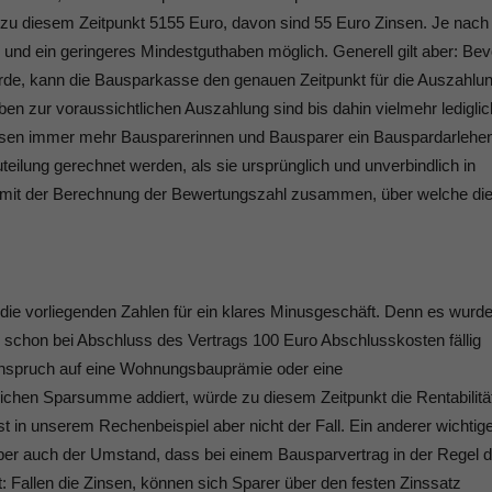
zu diesem Zeitpunkt 5155 Euro, davon sind 55 Euro Zinsen. Je nach
ng und ein geringeres Mindestguthaben möglich. Generell gilt aber: Bev
wurde, kann die Bausparkasse den genauen Zeitpunkt für die Auszahlu
n zur voraussichtlichen Auszahlung sind bis dahin vielmehr lediglic
sen immer mehr Bausparerinnen und Bausparer ein Bauspardarlehe
teilung gerechnet werden, als sie ursprünglich und unverbindlich in
t mit der Berechnung der Bewertungszahl zusammen, über welche di
 die vorliegenden Zahlen für ein klares Minusgeschäft. Denn es wurd
nd schon bei Abschluss des Vertrags 100 Euro Abschlusskosten fällig
 Anspruch auf eine Wohnungsbauprämie oder eine
ichen Sparsumme addiert, würde zu diesem Zeitpunkt die Rentabilitä
st in unserem Rechenbeispiel aber nicht der Fall. Ein anderer wichtig
 aber auch der Umstand, dass bei einem Bausparvertrag in der Regel d
: Fallen die Zinsen, können sich Sparer über den festen Zinssatz