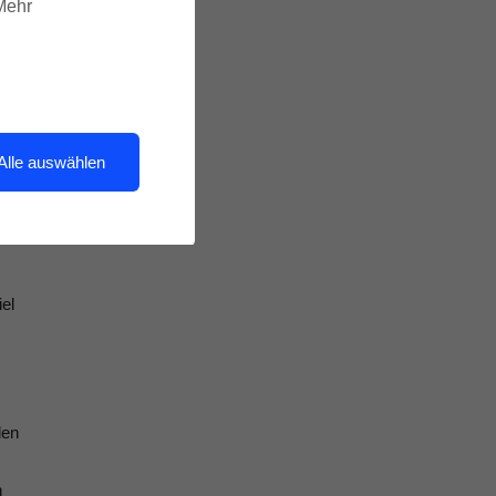
 Mehr
t,
ig
Alle auswählen
el
den
n