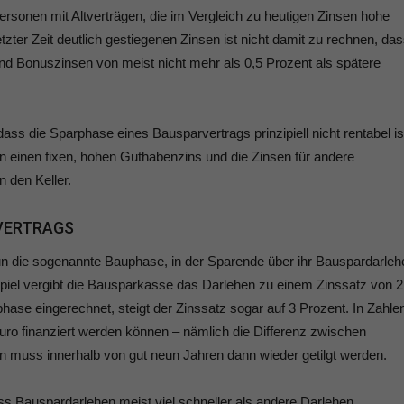
ersonen mit Altverträgen, die im Vergleich zu heutigen Zinsen hohe
etzter Zeit deutlich gestiegenen Zinsen ist nicht damit zu rechnen, da
und Bonuszinsen von meist nicht mehr als 0,5 Prozent als spätere
dass die Sparphase eines Bausparvertrags prinzipiell nicht rentabel is
an einen fixen, hohen Guthabenzins und die Zinsen für andere
n den Keller.
VERTRAGS
un die sogenannte Bauphase, in der Sparende über ihr Bauspardarleh
piel vergibt die Bausparkasse das Darlehen zu einem Zinssatz von 2
phase eingerechnet, steigt der Zinssatz sogar auf 3 Prozent. In Zahle
uro finanziert werden können – nämlich die Differenz zwischen
uss innerhalb von gut neun Jahren dann wieder getilgt werden.
ass Bauspardarlehen meist viel schneller als andere Darlehen