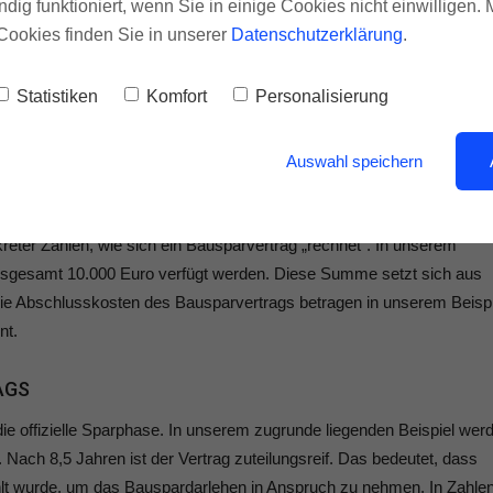
ndig funktioniert, wenn Sie in einige Cookies nicht einwilligen.
Hinterhand zu haben. Man weiß schließlich nie, was die Zukunft bring
Cookies finden Sie in unserer
Datenschutzerklärung
.
elativ schnell finanzielle Liquidität zu planbaren Kosten erlangen.
en Vertrages immer auch andere Finanzierungsmöglichkeiten sorgfält
Statistiken
Komfort
Personalisierung
 Eine hundert Prozent sichere Empfehlung gibt es nicht, weil eben
ft entwickeln werden.
Auswahl speichern
RVERTRAG
reter Zahlen, wie sich ein Bausparvertrag „rechnet“. In unserem
insgesamt 10.000 Euro verfügt werden. Diese Summe setzt sich aus
e Abschlusskosten des Bausparvertrags betragen in unserem Beispi
nt.
AGS
die offizielle Sparphase. In unserem zugrunde liegenden Beispiel wer
Nach 8,5 Jahren ist der Vertrag zuteilungsreif. Das bedeutet, dass
t wurde, um das Bauspardarlehen in Anspruch zu nehmen. In Zahle