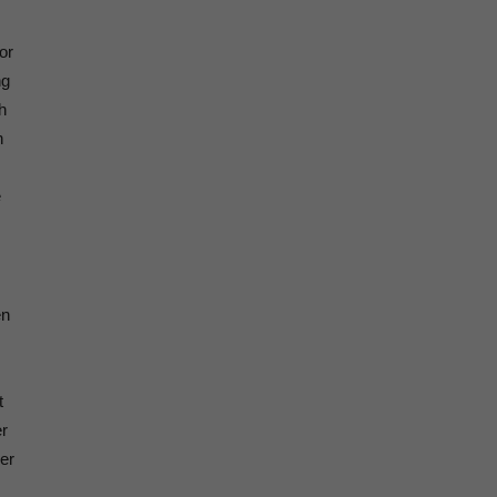
or
ng
h
n
e
en
t
er
er