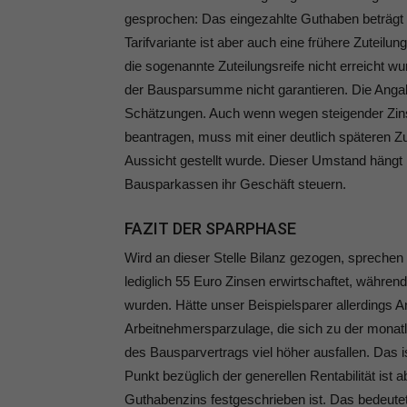
gesprochen: Das eingezahlte Guthaben beträgt 
Tarifvariante ist aber auch eine frühere Zuteilu
die sogenannte Zuteilungsreife nicht erreicht 
der Bausparsumme nicht garantieren. Die Angabe
Schätzungen. Auch wenn wegen steigender Zin
beantragen, muss mit einer deutlich späteren Zu
Aussicht gestellt wurde. Dieser Umstand häng
Bausparkassen ihr Geschäft steuern.
FAZIT DER SPARPHASE
Wird an dieser Stelle Bilanz gezogen, sprechen
lediglich 55 Euro Zinsen erwirtschaftet, währe
wurden. Hätte unser Beispielsparer allerdings
Arbeitnehmersparzulage, die sich zu der monatl
des Bausparvertrags viel höher ausfallen. Das i
Punkt bezüglich der generellen Rentabilität ist
Guthabenzins festgeschrieben ist. Das bedeutet