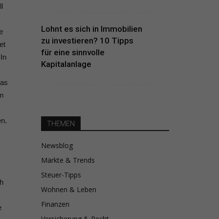
l
Lohnt es sich in Immobilien
e
zu investieren? 10 Tipps
et
für eine sinnvolle
In
Kapitalanlage
Das
em
en.
THEMEN
Newsblog
Märkte & Trends
Steuer-Tipps
ch
Wohnen & Leben
Finanzen
e
Versicherung & Recht