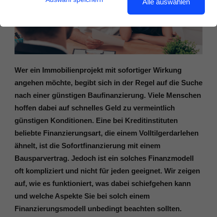
Alle auswählen
Wer ein Immobilienprojekt mit sofortiger Wirkung
angehen möchte, begibt sich in der Regel auf die Suche
nach einer günstigen Baufinanzierung. Viele Menschen
hoffen dabei auf schnelles Geld zu vermeintlich
günstigen Konditionen. Eine bei Kreditinstituten
beliebte Finanzierungsart, die einem Volltilgerdarlehen
ähnelt, ist die Sofortfinanzierung mit einem
Bausparvertrag. Jedoch ist ein solches Finanzmodell
oft kompliziert und nicht für jeden geeignet. Wir zeigen
auf, wie es funktioniert, was dabei schiefgehen kann
und welche Aspekte Sie bei solch einem
Finanzierungsmodell unbedingt beachten sollten.