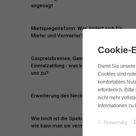
angesagt
Mietspiegelreform: Was ändert sich für
Mieter und Vermieter?
Cookie-E
Gaspreisbremse, Gasumlage,
Einmalzahlung - was kommt jetzt auf
Damit Sie unsere 
uns zu?
Cookies sind notw
komfortables Nutz
erforderlich. Bit
Erweiterung des Neckarpark Stuttgart
nicht mehr vollstä
Informationen zu 
Wie hoch ist die Spekulationssteuer und
Notwendig
wie kann man sie vermeiden?