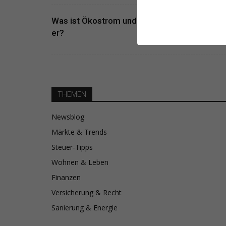
Was ist Ökostrom und wie nachhaltig ist
er?
THEMEN
Newsblog
Märkte & Trends
Steuer-Tipps
Wohnen & Leben
Finanzen
Versicherung & Recht
Sanierung & Energie