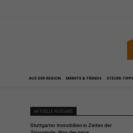
AUS DER REGION
MÄRKTE & TRENDS
STEUER-TIPP
AKTUELLE AUSGABE
Stuttgarter Immobilien in Zeiten der
Zinswende: Was der neue