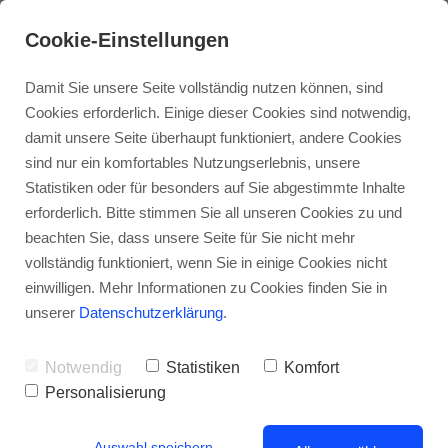
Cookie-Einstellungen
Damit Sie unsere Seite vollständig nutzen können, sind
Cookies erforderlich. Einige dieser Cookies sind notwendig,
damit unsere Seite überhaupt funktioniert, andere Cookies
sind nur ein komfortables Nutzungserlebnis, unsere
Statistiken oder für besonders auf Sie abgestimmte Inhalte
erforderlich. Bitte stimmen Sie all unseren Cookies zu und
beachten Sie, dass unsere Seite für Sie nicht mehr
vollständig funktioniert, wenn Sie in einige Cookies nicht
Feuchte Wände sind sanierungspflichtig
einwilligen. Mehr Informationen zu Cookies finden Sie in
VERSICHERUNG & RECHT
- Laut eines aktuellen Urteils
unserer
Datenschutzerklärung
.
des Bundesgerichtshofs (AZ V ZR 203/17) sind
Wohnungseigentümer dazu verpflichtet beschädigtes
Notwendig
Statistiken
Komfort
Gemeinschaftseigentum zu sanieren, damit alle Mitglieder
Personalisierung
einer Wohnungseigentümergemeinschaft (WEG) ihr
Sondereigentum nutzen können.
Auswahl speichern