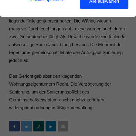
Alle auswählen
Im vorliegenden Fall ging es um mehrere im Souterrain
liegende Teileigentumseinheiten. Die Wände wiesen
massive Durchfeuchtungen auf - diese wurden auch durch
zwei Gutachten bestätigt. Als Ursache wurde eine fehlende
außenseitige Sockelabdichtung benannt. Die Mehrheit der
Eigentümergemeinschaft lehnte den Antrag auf Sanierung
jedoch ab.
Das Gericht gab aber den klagenden
Wohnungseigentümern Recht. Die Verzögerung der
Sanierung, um der Sanierungspflicht des
Gemeinschaftseigentums nicht nachzukommen,
widerspricht ordnungsmäßiger Verwaltung.