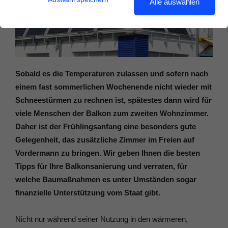
Alle auswählen
Sobald es die Temperaturen zulassen und sofern nach
einem fast sommerlichen Wochenende nicht wieder mit
Schneestürmen zu rechnen ist, spätestes dann wird für
viele Menschen der Balkon zum zweiten Wohnzimmer.
Daher ist der Frühlingsanfang eine besonders gute
Gelegenheit, das zusätzliche Zimmer im Freien auf
Vordermann zu bringen. Wir geben Ihnen die besten
Tipps für Ihre Balkonsanierung und verraten, für
welche Baumaßnahmen es unter Umständen sogar
finanzielle Unterstützung vom Staat gibt.
Nicht nur während seiner Nutzung in den wärmeren,