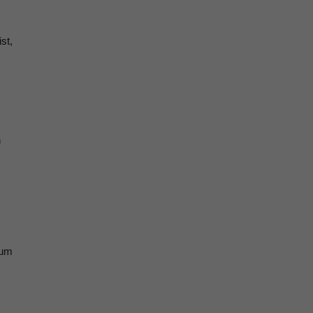
st,
h
zum