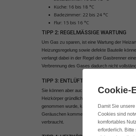
Küche: 16 bis 18 °C
Badezimmer: 22 bis 24 °C
Flur: 15 bis 16 °C
TIPP 2: REGELMÄSSIGE WARTUNG
Um Gas zu sparen, ist eine Wartung der Heizanla
Heizungsregelung sowie defekte Bauteile könn
verlangt dabei in der Regel der Gasbrenner einer
Verbrennung des Gases dadurch nicht vollständi
TIPP 3: ENTLÜFTEN!
Cookie-E
Sie können aber auch selbst Hand anlegen, um G
Heizkörper gründlich zu entlüften. Denn nach de
Damit Sie unsere 
genommen wurde, kann sich Luft in der Heizan
Cookies sind notw
Geräuschen kommen, sondern auch das Heizwass
komfortables Nutz
verbraucht.
erforderlich. Bit