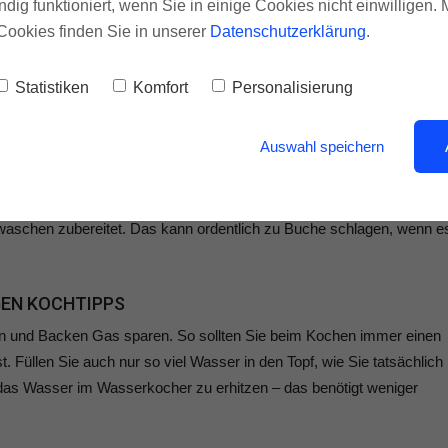
ndig funktioniert, wenn Sie in einige Cookies nicht einwilligen.
Cookies finden Sie in unserer
Datenschutzerklärung
.
eizkörper nicht zugestellt sein. Insbesondere der Wärmefühler des
sst und sie der vom Nutzer eingestellten Stufe angleicht, sollte fre
lle Heizkörper gereinigt und entstaubt werden.
Statistiken
Komfort
Personalisierung
Auswahl speichern
en lässt sich auch beim richtigen Heizen in Bad und Küche viel Energ
 einer zentralen Gasheizung oder einer Gastherme neben Heizwärme
chen zubereitet. Das kann ordentlich zu Buche schlagen, wenn e
IGEN KOCHTIPPS
en und Backen Gas sparen. So sollten Sie beim Kochen immer einen
 Füllen Sie auch nur so viel Wasser in den Topf, wie Sie tatsächlich
 das Wasser im Wasserkocher zu erhitzen – das benötigt weniger