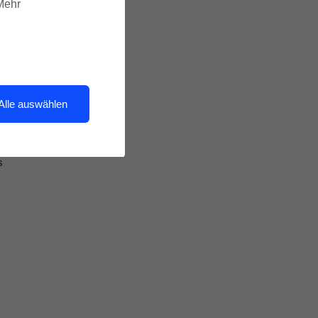
 Mehr
i
Alle auswählen
ie
s