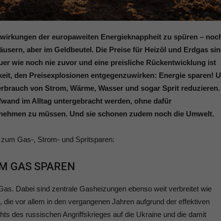
irkungen der europaweiten Energieknappheit zu spüren – noc
usern, aber im Geldbeutel. Die Preise für Heizöl und Erdgas si
uer wie noch nie zuvor und eine preisliche Rückentwicklung ist
hkeit, den Preisexplosionen entgegenzuwirken: Energie sparen! 
erbrauch von Strom, Wärme, Wasser und sogar Sprit reduzieren.
ufwand im Alltag untergebracht werden, ohne dafür
nehmen zu müssen. Und sie schonen zudem noch die Umwelt.
 zum Gas-, Strom- und Spritsparen:
UM GAS SPAREN
 Gas. Dabei sind zentrale Gasheizungen ebenso weit verbreitet wie
 die vor allem in den vergangenen Jahren aufgrund der effektiven
hts des russischen Angriffskrieges auf die Ukraine und die damit