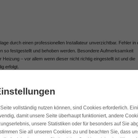
ge durch einen professionellen Installateur unverzichtbar. Fehler in 
en so festgestellt und behoben werden. Besondere Aufmerksamkeit
 Heizung – vor allem wenn dieser nicht richtig eingestellt ist und die
g erfolgt.
instellungen
as zu sparen. So ist es insbesondere vor der Heizsaison sinnvoll, a
n warmen Jahreszeiten, in deren Verlauf die Heizung nicht in Betrieb
Seite vollständig nutzen können, sind Cookies erforderlich. Ein
lage sammeln. Dann kann es nicht nur zu störenden Blubber-
endig, damit unsere Seite überhaupt funktioniert, andere Cooki
er zirkuliert nicht mehr optimal, was wiederum unnötig Energie
ungserlebnis, unsere Statistiken oder für besonders auf Sie ab
te stimmen Sie all unseren Cookies zu und beachten Sie, dass uns