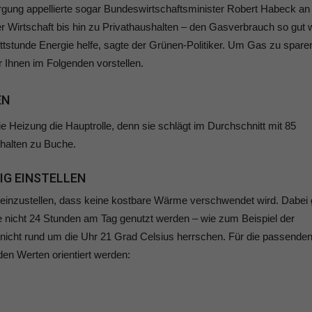
gung appellierte sogar Bundeswirtschaftsminister Robert Habeck an
 Wirtschaft bis hin zu Privathaushalten – den Gasverbrauch so gut 
ttstunde Energie helfe, sagte der Grünen-Politiker. Um Gas zu spare
 Ihnen im Folgenden vorstellen.
EN
e Heizung die Hauptrolle, denn sie schlägt im Durchschnitt mit 85
halten zu Buche.
IG EINSTELLEN
so einzustellen, dass keine kostbare Wärme verschwendet wird. Dabei g
ie nicht 24 Stunden am Tag genutzt werden – wie zum Beispiel der
icht rund um die Uhr 21 Grad Celsius herrschen. Für die passende
en Werten orientiert werden: