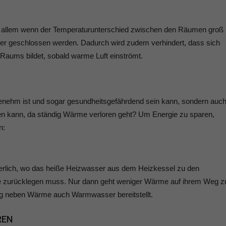
or allem wenn der Temperaturunterschied zwischen den Räumen groß i
mer geschlossen werden. Dadurch wird zudem verhindert, dass sich
aums bildet, sobald warme Luft einströmt.
ngenehm ist und sogar gesundheitsgefährdend sein kann, sondern auc
en kann, da ständig Wärme verloren geht? Um Energie zu sparen,
n:
derlich, wo das heiße Heizwasser aus dem Heizkessel zu den
ke zurücklegen muss. Nur dann geht weniger Wärme auf ihrem Weg 
ung neben Wärme auch Warmwasser bereitstellt.
REN