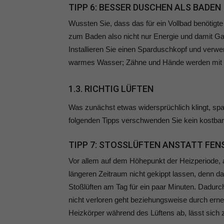
TIPP 6: BESSER DUSCHEN ALS BADEN
Wussten Sie, dass das für ein Vollbad benötigt
zum Baden also nicht nur Energie und damit G
Installieren Sie einen Sparduschkopf und verw
warmes Wasser; Zähne und Hände werden mit 
1.3. RICHTIG LÜFTEN
Was zunächst etwas widersprüchlich klingt, spar
folgenden Tipps verschwenden Sie kein kostba
TIPP 7: STOSSLÜFTEN ANSTATT FENS
Vor allem auf dem Höhepunkt der Heizperiode, a
längeren Zeitraum nicht gekippt lassen, denn d
Stoßlüften am Tag für ein paar Minuten. Dadurc
nicht verloren geht beziehungsweise durch erne
Heizkörper während des Lüftens ab, lässt sich 