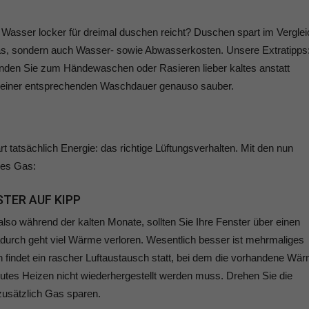
e Wasser locker für dreimal duschen reicht? Duschen spart im Verglei
as, sondern auch Wasser- sowie Abwasserkosten. Unsere Extratipps
enden Sie zum Händewaschen oder Rasieren lieber kaltes anstatt
einer entsprechenden Waschdauer genauso sauber.
t tatsächlich Energie: das richtige Lüftungsverhalten. Mit den nun
res Gas:
TER AUF KIPP
lso während der kalten Monate, sollten Sie Ihre Fenster über einen
adurch geht viel Wärme verloren. Wesentlich besser ist mehrmaliges
h findet ein rascher Luftaustausch statt, bei dem die vorhandene Wä
utes Heizen nicht wiederhergestellt werden muss. Drehen Sie die
zusätzlich Gas sparen.