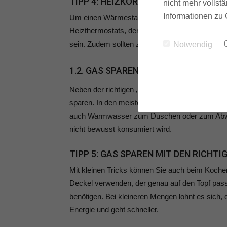
TIPP 4: HEIZKÖRPER FREIRÄUMEN
nicht mehr vollstä
Informationen zu 
Um einen Wärmestau zu vermeiden, sollte ein H
Heizthermostats, der die Umgebungstemperatur mi
sein. Zudem sollten zu Beginn der Heizperiode a
Notwendig
1.2. GAS SPAREN IN KÜCHE UND BAD
Neben der richtigen ‚Behandlung‘ der Heizanlag
sparen. In den meisten Wohnobjekten wird mit
auch Warmwasser zum Duschen oder zum Abwas
nicht bewusst konsumiert wird.
TIPP 5: GAS SPAREN MIT DEN RICHT
Mit kleinen Tricks können Sie auch beim Koch
Deckel verwenden, der genau auf den Topf passt.
benötigen. Bei kleineren Mengen lohnt es sich,
Energie und geht schneller.