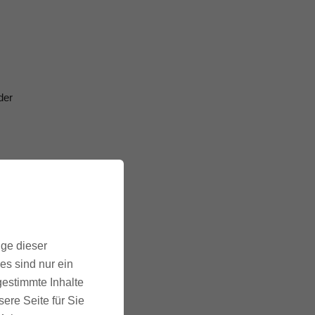
der
lle
ige dieser
es sind nur ein
gestimmte Inhalte
ere Seite für Sie