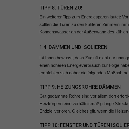
TIPP 8: TÜREN ZU!
Ein weiterer Tipp zum Energiesparen lautet: V
sollten die Türen zu den kühleren Zimmern im
Kondenswasser an der Außenwand des kühlen R
1.4. DÄMMEN UND ISOLIEREN
Ist Ihnen bewusst, dass Zugluft nicht nur una
einen höheren Energieverbrauch zur Folge hab
empfehlen sich daher die folgenden Maßnahme
TIPP 9: HEIZUNGSROHRE DÄMMEN
Gut gedämmte Rohre sind vor allem dort erfor
Heizkörpern eine verhältnismäßig lange Strec
Endziel verloren. Gleiches gilt, wenn die Heiz
TIPP 10: FENSTER UND TÜREN ISOLIE