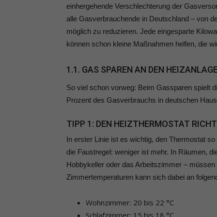
einhergehende Verschlechterung der Gasversor
alle Gasverbrauchende in Deutschland – von der
möglich zu reduzieren. Jede eingesparte Kilowa
können schon kleine Maßnahmen helfen, die wir
1.1. GAS SPAREN AN DEN HEIZANLAG
So viel schon vorweg: Beim Gassparen spielt di
Prozent des Gasverbrauchs in deutschen Haus
TIPP 1: DEN HEIZTHERMOSTAT RICHT
In erster Linie ist es wichtig, den Thermostat 
die Faustregel: weniger ist mehr. In Räumen, d
Hobbykeller oder das Arbeitszimmer – müssen n
Zimmertemperaturen kann sich dabei an folgend
Wohnzimmer: 20 bis 22 °C
Schlafzimmer: 15 bis 18 °C