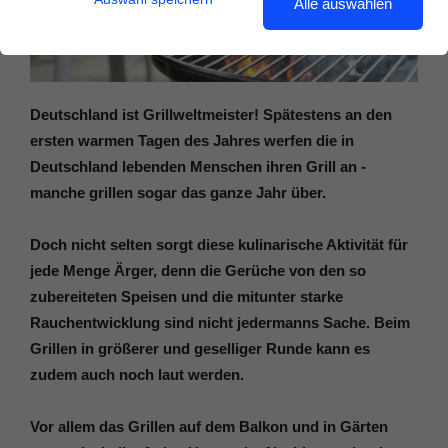
Alle auswählen
Deutschland ist Grillweltmeister! Spätestens an den
ersten warmen Tagen des Jahres werfen die in
Deutschland lebenden Menschen ihren Grill an -
manche grillen sogar das ganze Jahr über.
Doch nicht selten sorgt diese kulinarische Aktivität für
jede Menge Ärger, denn die Gerüche von den so
zubereiteten Speisen und die mitunter starke
Rauchentwicklung sind nicht jedermanns Sache. Beim
Grillen in größerer und geselliger Runde kann es
zudem auch noch laut werden.
Vor allem das Grillen auf dem Balkon und in Gärten