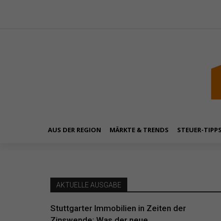
AUS DER REGION
MÄRKTE & TRENDS
STEUER-TIPP
AKTUELLE AUSGABE
Stuttgarter Immobilien in Zeiten der
Zinswende: Was der neue