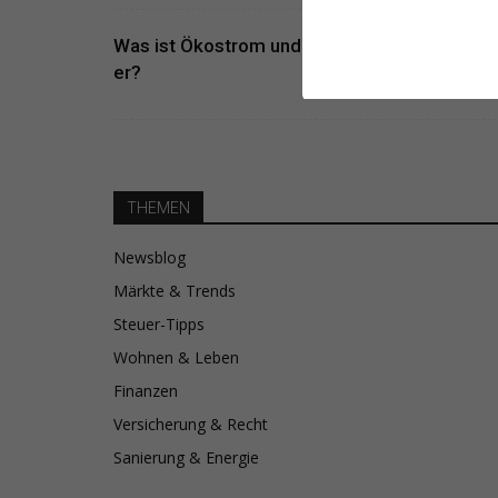
Was ist Ökostrom und wie nachhaltig ist
er?
THEMEN
Newsblog
Märkte & Trends
Steuer-Tipps
Wohnen & Leben
Finanzen
Versicherung & Recht
Sanierung & Energie