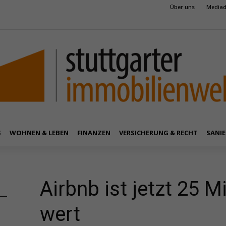
Über uns
Mediad
S
WOHNEN & LEBEN
FINANZEN
VERSICHERUNG & RECHT
SANIE
Airbnb ist jetzt 25 M
wert