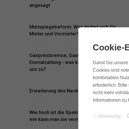
angesagt
Mietspiegelreform: Was ändert sich für
Mieter und Vermieter?
Cookie-E
Gaspreisbremse, Gasumlage,
Einmalzahlung - was kommt jetzt auf
Damit Sie unsere 
uns zu?
Cookies sind notw
komfortables Nutz
erforderlich. Bit
Erweiterung des Neckarpark Stuttgart
nicht mehr vollstä
Informationen zu 
Wie hoch ist die Spekulationssteuer und
Notwendig
wie kann man sie vermeiden?