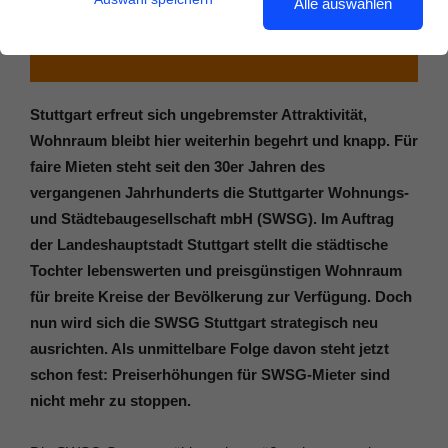
Alle auswählen
Stuttgart erfreut sich ungebremster Attraktivität,
Wohnraum bleibt hier weiterhin begehrt und knapp. Für
faire Mieten steht seit den 30er Jahren des
vergangenen Jahrhunderts die Stuttgarter Wohnungs‐
und Städtebaugesellschaft mbH (SWSG). Im Auftrag
der Landeshauptstadt Stuttgart stellt die städtische
Tochter lebenswerten und preisgünstigen Wohnraum
für breite Kreise der Bevölkerung zur Verfügung. Doch
nun wird sich die SWSG Stuttgart strategisch neu
ausrichten. Als unmittelbare Folge davon steht jetzt
schon fest: Preiserhöhungen für SWSG-Mieter sind
nicht mehr zu stoppen.