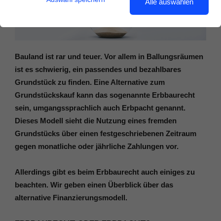
Alle auswählen
Bauland ist rar und teuer. Vor allem in Ballungsräumen
ist es schwierig, ein passendes und bezahlbares
Grundstück zu finden. Eine Alternative zum
Grundstückskauf kann das sogenannte Erbbaurecht
sein, umgangssprachlich auch Erbpacht genannt.
Dieses Modell sieht die Nutzung eines fremden
Grundstücks über einen festgeschriebenen Zeitraum
gegen monatliche oder jährliche Zahlungen vor.
Allerdings gibt es beim Erbbaurecht auch einiges zu
beachten. Wir geben einen Überblick über das
alternative Finanzierungsmodell.