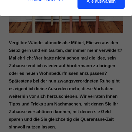
Alle auswählen
Vergilbte Wände, altmodische Möbel, Fliesen aus den
Siebzigern und ein Garten, der immer mehr verwildert?
Mal ehrlich: Wer hatte nicht schon mal die Idee, sein
Zuhause endlich wieder auf Vordermann zu bringen
oder es neuen Wohnbedürfnissen anzupassen?
Spätestens bei der nun zwangsverordneten Ruhe gibt
es eigentlich keine Ausreden mehr, diese Vorhaben
weiterhin vor sich herzuschieben. Wir verraten Ihnen
Tipps und Tricks zum Nachmachen, mit denen Sie Ihr
Zuhause verschönern können, mit denen sie Geld
sparen und die Sie gleichzeitig die Quarantäne-Zeit
sinnvoll nutzen lassen.