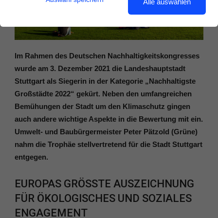
Alle auswählen
Im Rahmen des Deutschen Nachhaltigkeitskongresses
wurde am 3. Dezember 2021 die Landeshauptstadt
Stuttgart als Siegerin in der Kategorie „Nachhaltigste
Großstädte 2022“ gekürt. Neben den umfangreichen
Bemühungen der Stadt um den Klimaschutz gingen
auch andere wichtige Aspekte in die Bewertung mit ein.
Umwelt- und Baubürgermeister Peter Pätzold (Grüne)
nahm die Trophäe stellvertretend für die Stadt Stuttgart
entgegen.
EUROPAS GRÖSSTE AUSZEICHNUNG F
ÜR ÖKOLOGISCHES UND SOZIALES E
NGAGEMENT