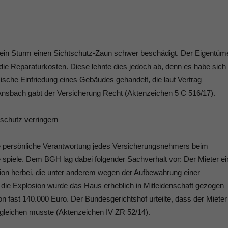
e ein Sturm einen Sichtschutz-Zaun schwer beschädigt. Der Eigentüm
ie Reparaturkosten. Diese lehnte dies jedoch ab, denn es habe sich
ische Einfriedung eines Gebäudes gehandelt, die laut Vertrag
Ansbach gabt der Versicherung Recht (Aktenzeichen 5 C 516/17).
schutz verringern
ie persönliche Verantwortung jedes Versicherungsnehmers beim
e spiele. Dem BGH lag dabei folgender Sachverhalt vor: Der Mieter ei
ion herbei, die unter anderem wegen der Aufbewahrung einer
ie Explosion wurde das Haus erheblich in Mitleidenschaft gezogen
n fast 140.000 Euro. Der Bundesgerichtshof urteilte, dass der Mieter
gleichen musste (Aktenzeichen IV ZR 52/14).