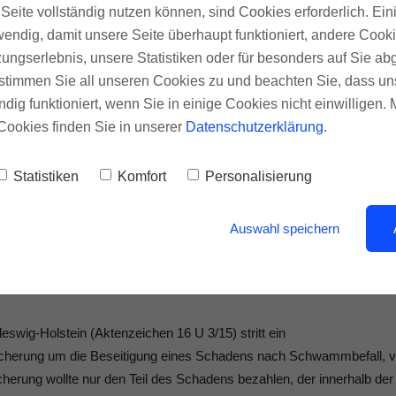
Seite vollständig nutzen können, sind Cookies erforderlich. Ein
endig, damit unsere Seite überhaupt funktioniert, andere Cooki
ungserlebnis, unsere Statistiken oder für besonders auf Sie ab
te stimmen Sie all unseren Cookies zu und beachten Sie, dass uns
, dass sich die Entschädigungssumme bei gestohlenen Wertsachen au
ndig funktioniert, wenn Sie in einige Cookies nicht einwilligen.
ll, dass sie außerhalb bestimmter Stahlschränke aufbewahrt würden
Cookies finden Sie in unserer
Datenschutzerklärung
.
nun mehrere teure Armbanduhren im Wert von insgesamt rund 90.000
 lediglich 35.000 Euro und betonte, dabei schon kulant vorgegangen 
Statistiken
Komfort
Personalisierung
desgericht Frankfurt (Aktenzeichen 7 U 119/16) jedoch die gesamte
nn das Gericht stellte fest, dass aus Gold und anderen Edelmetallen
Auswahl speichern
Wertsachen fielen.
swig-Holstein (Aktenzeichen 16 U 3/15) stritt ein
icherung um die Beseitigung eines Schadens nach Schwammbefall, 
herung wollte nur den Teil des Schadens bezahlen, der innerhalb der