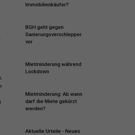
Immobilienkäufer?
r
n
BGH geht gegen
Sanierungsverschlepper
n
vor
Mietminderung während
Lockdown
t.
ie
Mietminderung: Ab wann
darf die Miete gekürzt
g
werden?
Aktuelle Urteile - Neues