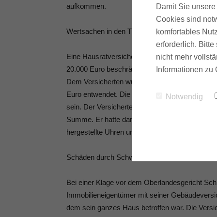
aufkommen.
Damit Sie unsere 
Cookies sind notw
Wertsachen in den Tresor
komfortables Nutz
erforderlich. Bit
Eine Hausratversicherung enthielt die Klausel
nicht mehr vollstä
20.000 Euro beschränke – zumindest für den Fa
Informationen zu 
Dem Versicherten wurden bei einem Einbruch 
Euro entwendet. Die Versicherung überwies ihm
Notwendig
sein. Der Versicherte forderte vor dem Oberlan
Summe. Er hatte damit jedoch keinen Erfolg, de
hergestellte Uhren unter die Beschränkung für 
Schäden durch Schwammbefall
Bei einer Klage vor dem Oberlandesgericht Schle
Immobilieneigentümer mit seiner Gebäudevers
dem sein ganzes Haus betroffen war. Die Versic