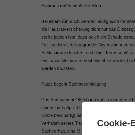
Einbruch mit Schönheitsfehlern
Bei einem Einbruch werden häufig auch Fenster, 
die Hausratversicherung nicht nur das Diebes
stellte jedoch fest, dass solch ein Schadeners
Fall lag dem Urteil zugrunde: Nach einem vers
Schlafzimmerfensters und einer Terrassentür auf,
fest, dass kleinere Schönheitsfehler wie leic
werden müssten.
Katze begeht Sachbeschädigung
Das Amtsgericht Offenbach sah keinen Versiche
seiner Tierhaftpflichtversicherung die Dichtgu
Katze beschädigt hatte (Aktenzeichen 33 C 291/
Cookie-E
Verhalten seines Tieres in gewissem Rahmen ve
Sachverhalt, eine Mietsache in übermäßiger Wei