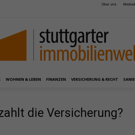
Über uns
Mediad
S
WOHNEN & LEBEN
FINANZEN
VERSICHERUNG & RECHT
SANIE
ahlt die Versicherung?