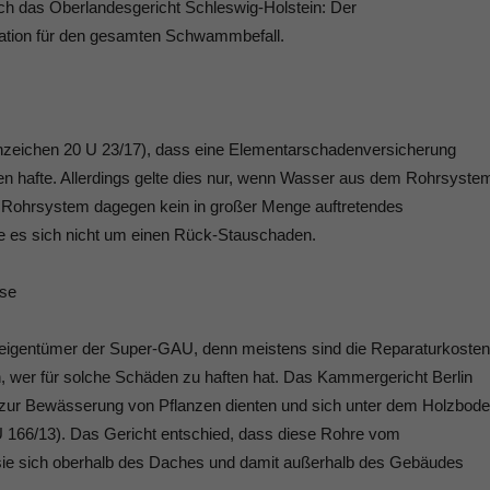
ach das Oberlandesgericht Schleswig-Holstein: Der
llation für den gesamten Schwammbefall.
zeichen 20 U 23/17), dass eine Elementarschadenversicherung
n hafte. Allerdings gelte dies nur, wenn Wasser aus dem Rohrsyste
 Rohrsystem dagegen kein in großer Menge auftretendes
 es sich nicht um einen Rück-Stauschaden.
sse
eigentümer der Super-GAU, denn meistens sind die Reparaturkosten
en, wer für solche Schäden zu haften hat. Das Kammergericht Berlin
e zur Bewässerung von Pflanzen dienten und sich unter dem Holzbod
 166/13). Das Gericht entschied, dass diese Rohre vom
 sie sich oberhalb des Daches und damit außerhalb des Gebäudes