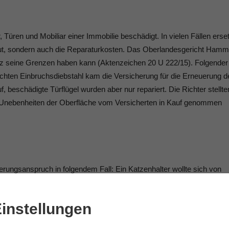
Türen und Mobiliar einer Immobilie beschädigt. In vielen Fällen erset
gut, sondern auch die Reparaturkosten. Das Oberlandesgericht Hamm
atz seine Grenzen haben kann (Aktenzeichen 20 U 222/15). Folgender
uchten Einbruchsdiebstahl kam die Versicherung für die Erneuerung d
 beschädigte Türflügel wurden aber nur repariert. Die Richter stellte
hte Unebenheiten der Oberfläche vom Versicherten in Kauf genommen
rungsanspruch in folgendem Fall: Ein Katzenhalter wollte sich von
mmis an der Terrassentür seiner Mietwohnung ersetzen lassen, die sei
14). Als Begründung führte das Gericht an, dass ein Halter für das
instellungen
rantwortlich sei. Beanspruche dieses, wie im vorliegenden
se, müsse der Tierhalter für eine beschädigte Mietsache selbst