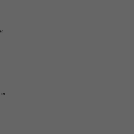
er
ner