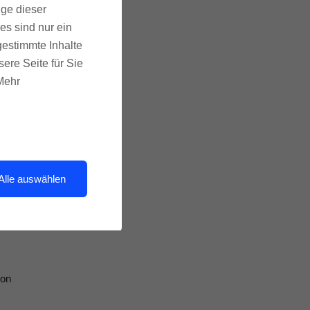
ige dieser
es sind nur ein
gestimmte Inhalte
ere Seite für Sie
f
 Mehr
.
zu
Alle auswählen
von