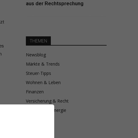
aus der Rechtsprechung
zt
THEMEN
es
n
Newsblog
Märkte & Trends
Steuer-Tipps
Wohnen & Leben
Finanzen
Versicherung & Recht
Sanierung & Energie
ne