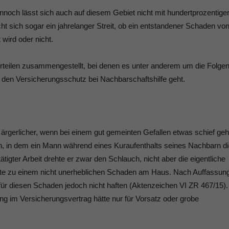
nnoch lässt sich auch auf diesem Gebiet nicht mit hundertprozentige
t sich sogar ein jahrelanger Streit, ob ein entstandener Schaden vo
wird oder nicht.
rteilen zusammengestellt, bei denen es unter anderem um die Folge
den Versicherungsschutz bei Nachbarschaftshilfe geht.
ärgerlicher, wenn bei einem gut gemeinten Gefallen etwas schief geh
en, in dem ein Mann während eines Kuraufenthalts seines Nachbarn d
ter Arbeit drehte er zwar den Schlauch, nicht aber die eigentliche
te zu einem nicht unerheblichen Schaden am Haus. Nach Auffassun
r diesen Schaden jedoch nicht haften (Aktenzeichen VI ZR 467/15).
 im Versicherungsvertrag hätte nur für Vorsatz oder grobe