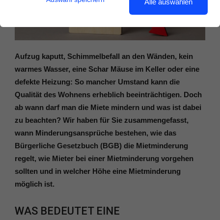
Alle auswählen
Aufzug kaputt, Schimmelbefall an den Wänden, kein
warmes Wasser, eine Schar Mäuse im Keller oder eine
defekte Heizung: So mancher Umstand kann die
Qualität des Wohnens erheblich beeinträchtigen. Doch
ab wann darf man die Miete mindern und was ist dabei
zu beachten? Wir haben für Sie zusammengefasst,
wann Minderungsansprüche bestehen, wie das
Bürgerliche Gesetzbuch (BGB) die Mietminderung
regelt, wie Mieter bei einer Mietminderung vorgehen
sollten und in welcher Höhe eine Mietminderung
möglich ist.
WAS BEDEUTET EINE