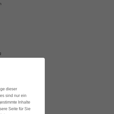
n
g
ige dieser
es sind nur ein
n,
gestimmte Inhalte
ere Seite für Sie
.