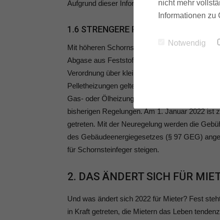
nicht mehr vollstä
Aufgrund dieser Informationen soll dann die G
Informationen zu 
1.6 STRENGERE REGELN FÜR SCHORN
Notwendig
Mit höheren Schornsteinen sollen Nachbarn in
Abgase aus Feststofffeuerungen geschützt werde
Verordnung über kleine und mittlere Feuerungs
Pelletheizungen gelten. Die Modernisierung ode
Gas- oder Ölheizung durch einen Biomassekessel 
bisherigen Regelungen. Am 1. Januar 2022 ist 
getreten. Mit der Neuregelung werden die Gebü
des Gebäudeenergiegesetzes (§ 97 GEG) ange
für Schornsteinfeger steigen.
2. DAS ÄNDERT SICH FÜR MIE
Und was ändert sich 2022 für Mieter? Fest steh
in Kraft getreten, die Mietern das Leben tendenz