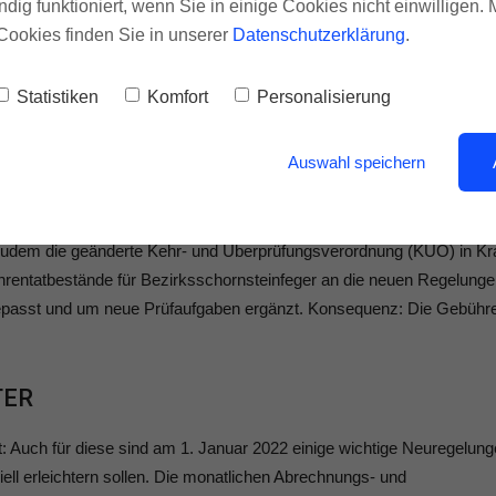
ndig funktioniert, wenn Sie in einige Cookies nicht einwilligen.
rundsteuer 2025 neu berechnet werden.
Cookies finden Sie in unserer
Datenschutzerklärung
.
STEINE
Statistiken
Komfort
Personalisierung
 Zukunft besser vor gesundheitsgefährdenden Immissionen durch
n. Das ist der Sinn der strengeren Anforderungen, die laut der neue
Auswahl speichern
anlagen seit dem 1. Januar für Schornsteine von neuen Kaminöfen un
r der Ersatz bestehender Kaminöfen, aber auch der Ersatz einer alte
werden allerdings nicht verschärft. Für sie gelten weiterhin die
zudem die geänderte Kehr- und Überprüfungsverordnung (KÜO) in Kra
hrentatbestände für Bezirksschornsteinfeger an die neuen Regelung
passt und um neue Prüfaufgaben ergänzt. Konsequenz: Die Gebühr
TER
t: Auch für diese sind am 1. Januar 2022 einige wichtige Neuregelun
iell erleichtern sollen. Die monatlichen Abrechnungs- und