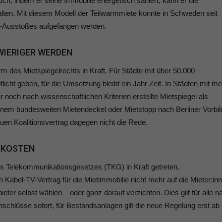
ch, indem er seine Immobilie energetisch saniert, kann er die
lten. Mit diesem Modell der Teilwarmmiete konnte in Schweden seit
2-Ausstoßes aufgefangen werden.
WIERIGER WERDEN
rm des Mietspiegelrechts in Kraft. Für Städte mit über 50.000
licht geben, für die Umsetzung bleibt ein Jahr Zeit. In Städten mit m
 noch nach wissenschaftlichen Kriterien erstellte Mietspiegel als
nem bundesweiten Mietendeckel oder Mietstopp nach Berliner Vorbil
 neuen Koalitionsvertrag dagegen nicht die Rede.
V-KOSTEN
es Telekommunikationsgesetzes (TKG) in Kraft getreten.
n Kabel-TV-Vertrag für die Mietimmobilie nicht mehr auf die Mieter:in
ter selbst wählen – oder ganz darauf verzichten. Dies gilt für alle n
schlüsse sofort, für Bestandsanlagen gilt die neue Regelung erst ab