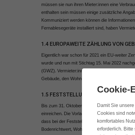
müssen sie nun ihren Mieter:innen eine Verbr
enthalten sein müssen einige zusätzliche Anga
Kommuniziert werden können die Informationen pe
Fernablesegeräte installiert sind, haben Vermie
1.4 EUROPAWEITE ZÄHLUNG VON GE
Eigentlich war schon für 2021 ein EU-weiter 
wurde und nun mit Stichtag 15. Mai 2022 nachg
(GWZ). Vermieter:innen werden in diesem Ra
Gebäude, den Wohnungsgrößen, dem Baujahr, d
Cookie-E
1.5 FESTSTELLUNGSERKLÄRUNG FÜR
Damit Sie unsere 
Bis zum 31. Oktober müssen Eigentümer:innen 
Cookies sind notw
einreichen. Die Vorlage dafür wird voraussichtl
komfortables Nutz
dass bei der Feststellungserklärung folgende 
erforderlich. Bit
Bodenrichtwert, Wohnfläche, Baujahr und bei 