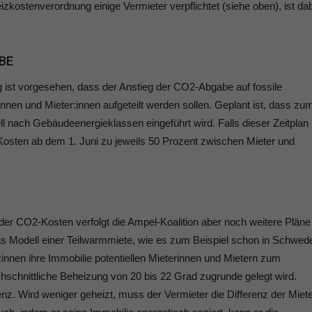
kostenverordnung einige Vermieter verpflichtet (siehe oben), ist da
BE
 ist vorgesehen, dass der Anstieg der CO2-Abgabe auf fossile
nnen und Mieter:innen aufgeteilt werden sollen. Geplant ist, dass zu
ell nach Gebäudeenergieklassen eingeführt wird. Falls dieser Zeitplan
Kosten ab dem 1. Juni zu jeweils 50 Prozent zwischen Mieter und
der CO2-Kosten verfolgt die Ampel-Koalition aber noch weitere Pläne
s Modell einer Teilwarmmiete, wie es zum Beispiel schon in Schwed
:innen ihre Immobilie potentiellen Mieterinnen und Mietern zum
chschnittliche Beheizung von 20 bis 22 Grad zugrunde gelegt wird.
renz. Wird weniger geheizt, muss der Vermieter die Differenz der Miet