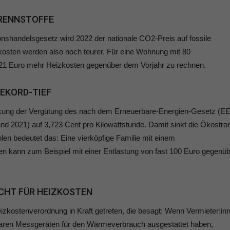
BRENNSTOFFE
shandelsgesetz wird 2022 der nationale CO2-Preis auf fossile
kosten werden also noch teurer. Für eine Wohnung mit 80
s 21 Euro mehr Heizkosten gegenüber dem Vorjahr zu rechnen.
EKORD-TIEF
kung der Vergütung des nach dem Erneuerbare-Energien-Gesetz (E
nd 2021) auf 3,723 Cent pro Kilowattstunde. Damit sinkt die Ökostro
len bedeutet das: Eine vierköpfige Familie mit einem
n kann zum Beispiel mit einer Entlastung von fast 100 Euro gegenü
CHT FÜR HEIZKOSTEN
zkostenverordnung in Kraft getreten, die besagt: Wenn Vermieter:in
esbaren Messgeräten für den Wärmeverbrauch ausgestattet haben,