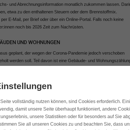
auchs- und Abrechnungsinformation monatlich zukommen lassen. Dari
ben, etwa zu den enthaltenen Steuern oder dem Brennstoffmix.
r E-Mail, per Brief oder über ein Online-Portal. Falls noch keine
ter:innen noch bis 2026 Zeit zum Nachrüsten.
BÄUDEN UND WOHNUNGEN
Zensus geplant, der wegen der Corona-Pandemie jedoch verschoben
eholt werden soll. Teil davon ist eine Gebäude- und Wohnungszählun
hmen von den zuständigen Ämtern Post bekommen, um Fragen zum
en Nettokaltmieten usw. zu beantworten.
instellungen
 DIE NEUBERECHNUNG DER GRUNDSTEUER
Seite vollständig nutzen können, sind Cookies erforderlich. Ein
beim Finanzamt dann auch weitere Angaben über ihre Immobilien
endig, damit unsere Seite überhaupt funktioniert, andere Cooki
ich aber erst im Juli zur Verfügung stehen. Es wird davon ausgegange
ungserlebnis, unsere Statistiken oder für besonders auf Sie ab
Daten abgefragt werden: Grundstücksart, Grundstücksfläche,
te stimmen Sie all unseren Cookies zu und beachten Sie, dass uns
Mehrfamilienhäusern mit Eigentumswohnungen den Miteigentumsanteil