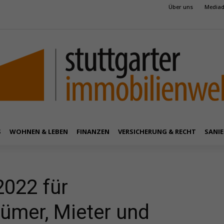
Über uns
Mediad
S
WOHNEN & LEBEN
FINANZEN
VERSICHERUNG & RECHT
SANIE
2022 für
ümer, Mieter und