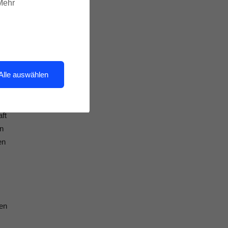
 Mehr
n
Alle auswählen
d
n
ft
en
en
gen