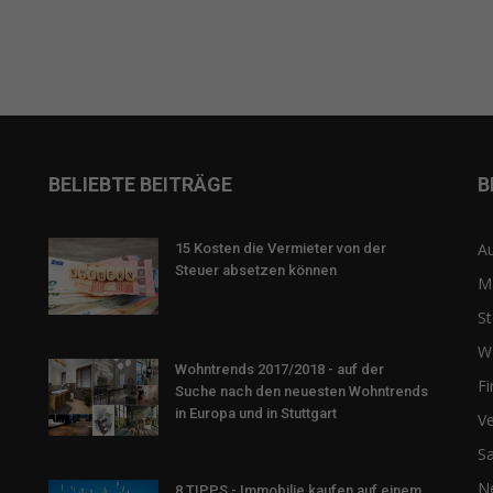
BELIEBTE BEITRÄGE
B
Au
15 Kosten die Vermieter von der
Steuer absetzen können
M
St
W
Wohntrends 2017/2018 - auf der
F
Suche nach den neuesten Wohntrends
in Europa und in Stuttgart
Ve
Sa
N
8 TIPPS - Immobilie kaufen auf einem