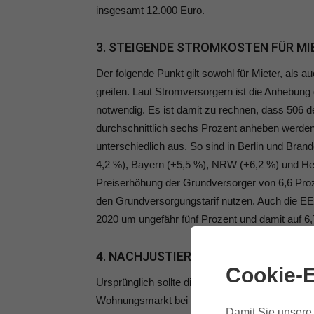
insgesamt 12.000 Euro.
3. STEIGENDE STROMKOSTEN FÜR MI
Der folgende Punkt gilt sowohl für Mieter, als a
greifen. Laut Stromversorgern ist die Anhebun
notwendig. Es ist damit zu rechnen, dass 506 d
durchschnittlich sechs Prozent anheben werden. 
unterschiedlich aus. So sind in Berlin und Bra
4,2 %), Bayern (+5,5 %), NRW (+6,2 %) und H
Preiserhöhung der Grundversorger von 6,6 Proze
den Grundversorgungstarif nutzen. Auch die EE
2020 um ungefähr fünf Prozent und damit auf 6,
4. NACHJUSTIERTE MIETPREISBREMS
Cookie-E
Ursprünglich sollte die sogenannte Mietpreisbr
Wohnungsmarkt bei Neuvermietung nicht mehr al
Damit Sie unsere 