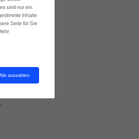
es sind nur ein
er
gestimmte Inhalte
ere Seite für Sie
u
 Mehr
en
In
Alle auswählen
en,
,