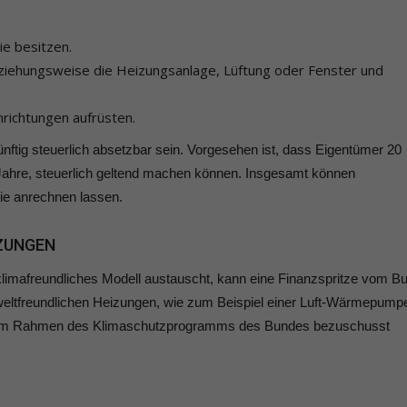
ie besitzen.
ehungsweise die Heizungsanlage, Lüftung oder Fenster und
nrichtungen aufrüsten.
nftig steuerlich absetzbar sein. Vorgesehen ist, dass Eigentümer 20
i Jahre, steuerlich geltend machen können. Insgesamt können
ie anrechnen lassen.
IZUNGEN
klimafreundliches Modell austauscht, kann eine Finanzspritze vom B
ltfreundlichen Heizungen, wie zum Beispiel einer Luft-Wärmepump
ahr im Rahmen des Klimaschutzprogramms des Bundes bezuschusst