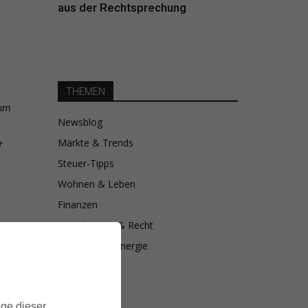
aus der Rechtsprechung
THEMEN
 um
Newsblog
Märkte & Trends
+
Steuer-Tipps
Wohnen & Leben
Finanzen
Versicherung & Recht
Sanierung & Energie
,
ige dieser