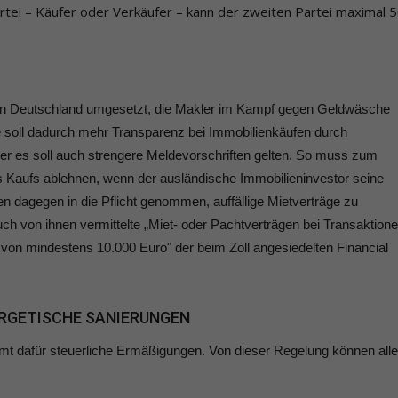
artei – Käufer oder Verkäufer – kann der zweiten Partei maximal 
e in Deutschland umgesetzt, die Makler im Kampf gegen Geldwäsche
inie soll dadurch mehr Transparenz bei Immobilienkäufen durch
er es soll auch strengere Meldevorschriften gelten. So muss zum
es Kaufs ablehnen, wenn der ausländische Immobilieninvestor seine
den dagegen in die Pflicht genommen, auffällige Mietverträge zu
ch von ihnen vermittelte „Miet- oder Pachtverträgen bei Transaktion
 von mindestens 10.000 Euro" der beim Zoll angesiedelten Financial
ERGETISCHE SANIERUNGEN
mt dafür steuerliche Ermäßigungen. Von dieser Regelung können alle