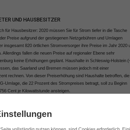
ETER UND HAUSBESITZER
uch für Hausbesitzer: 2020 müssen Sie für Strom tiefer in die Tasche
g der Preise aufgrund der gestiegenen Netzgebühren und Umlagen
er insgesamt 820 örtlichen Stromversorger ihre Preise im Jahr 2020
Allerdings fallen die neuen Preise auf regionaler Ebene sehr
ndenburg keine Erhöhungen geplant. Haushalte in Schleswig-Holstein (
essen, das Saarland und Bremen müssen jedoch mit einer
nt rechnen. Von dieser Preiserhöhung sind Haushalte betroffen, die
G-Umlage, die 22 Prozent des Strompreises betragt, soll zu Beginn
756 Cent je Kilowattstunde ansteigen.
E 2020
instellungen
emse, durch die die Mieten in Gebieten mit angespanntem
s zehn Prozent über der ortsüblichen Vergleichsmiete liegen dürfen
Seite vollständig nutzen können, sind Cookies erforderlich. Ein