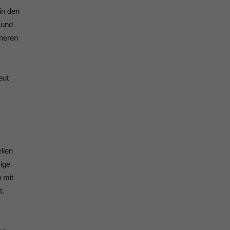
in den
 und
öheren
eut
llen
ige
b mit
t.