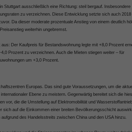
in Stuttgart ausschließlich eine Richtung: steil bergauf. Insbesondere 
rungsraten zu verzeichnen. Diese Entwicklung setzte sich auch 2018
 zuvor. Da dieser moderate prozentuale Anstieg von einem deutlich h
 Preisanstieg weiterhin ungebremst.
t aus: Der Kaufpreis für Bestandswohnung legte mit +8,0 Prozent ern
+4,0 Prozent zu verzeichnen. Auch die Mieten stiegen weiter – für
auwohnungen um +3,0 Prozent.
tschaftszentren Europas. Das sind gute Voraussetzungen, um die aktue
nternationaler Ebene zu meistern. Gegenwärtig bereitet sich die hies
en vor, die die Umstellung auf Elektromobilität und Wasserstoffantrie
er sich auf die Einkommen einer breiten Bevölkerungsschicht auswirk
 aufgrund des Handelsstreits zwischen China und den USA hinzu.