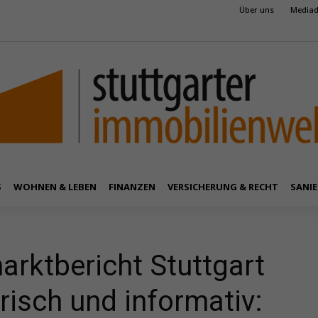
Über uns
Mediad
S
WOHNEN & LEBEN
FINANZEN
VERSICHERUNG & RECHT
SANIE
rktbericht Stuttgart
risch und informativ: