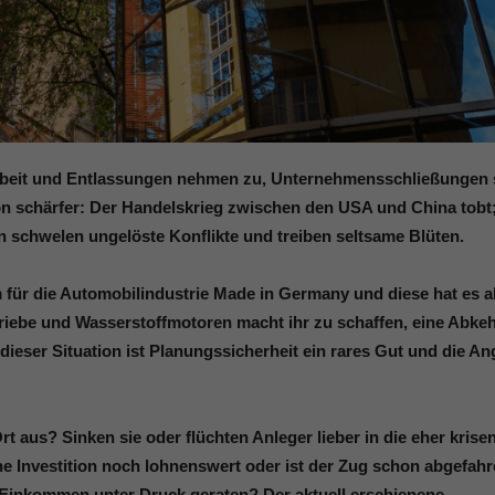
rbeit und Entlassungen nehmen zu, Unternehmensschließungen 
on schärfer: Der Handelskrieg zwischen den USA und China tobt
chwelen ungelöste Konflikte und treiben seltsame Blüten.
m für die Automobilindustrie Made in Germany und diese hat es a
triebe und Wasserstoffmotoren macht ihr zu schaffen, eine Abke
 dieser Situation ist Planungssicherheit ein rares Gut und die An
rt aus? Sinken sie oder flüchten Anleger lieber in die eher krise
ine Investition noch lohnenswert oder ist der Zug schon abgefah
 Einkommen unter Druck geraten? Der aktuell erschienene