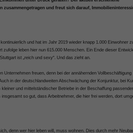
en zusammengetragen und freut sich darauf, Immobilieninteressi
 kontinuierlich und hat im Jahr 2019 wieder knapp 1.000 Einwohner z
t zufolge leben hier nun 615.000 Menschen. Ein Ende dieser Entwick
tuttgart ist „reich und sexy“. Und das zieht an.
gen Unternehmen freuen, denn bei der annähernden Vollbeschäftigung 
Auch in der deutschlandweiten Abschwächung der Konjunktur, bei Kur
 kleiner und mittelständischer Betriebe in der Beschaffung passende
 insgesamt so gut, dass Arbeitnehmer, die hier frei werden, dort um
 sich, denn wer hier leben will, muss wohnen. Dies durch mehr Neuba