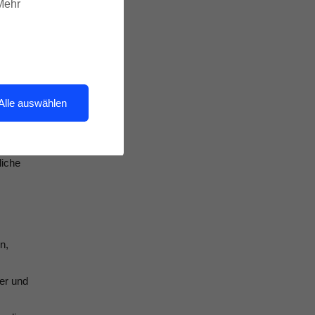
 Mehr
iegende
, dass
Alle auswählen
he zu
as
r die
liche
n,
er und