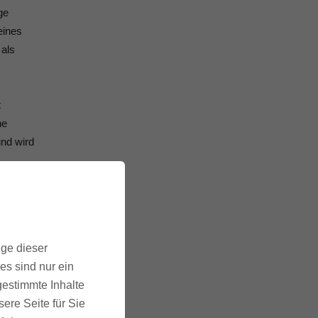
ge
eines
 als
t
ne
und wird
ie Angst
ädten
 kann,
ige dieser
es sind nur ein
gestimmte Inhalte
ere Seite für Sie
 Suche