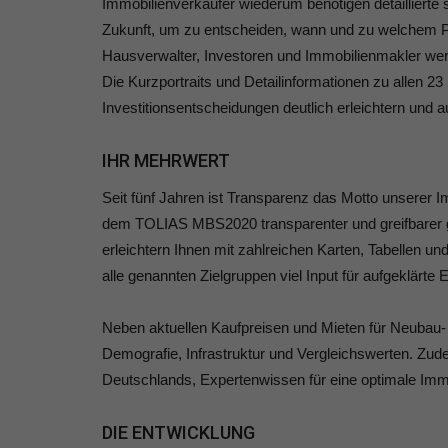
Immobilienverkäufer wiederum benötigen detaillierte 
Zukunft, um zu entscheiden, wann und zu welchem Prei
Hausverwalter, Investoren und Immobilienmakler wer
Die Kurzportraits und Detailinformationen zu allen 2
Investitionsentscheidungen deutlich erleichtern und au
IHR MEHRWERT
Seit fünf Jahren ist Transparenz das Motto unserer 
dem TOLIAS MBS2020 transparenter und greifbarer ge
erleichtern Ihnen mit zahlreichen Karten, Tabellen un
alle genannten Zielgruppen viel Input für aufgeklärte 
Neben aktuellen Kaufpreisen und Mieten für Neubau- 
Demografie, Infrastruktur und Vergleichswerten. Zude
Deutschlands, Expertenwissen für eine optimale Immo
DIE ENTWICKLUNG