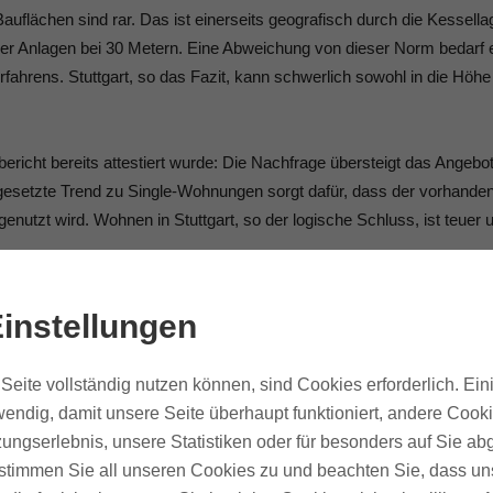
n Bauflächen sind rar. Das ist einerseits geografisch durch die Kessella
cher Anlagen bei 30 Metern. Eine Abweichung von dieser Norm bedarf 
ahrens. Stuttgart, so das Fazit, kann schwerlich sowohl in die Höhe
ericht bereits attestiert wurde: Die Nachfrage übersteigt das Angebo
ortgesetzte Trend zu Single-Wohnungen sorgt dafür, dass der vorhande
tzt wird. Wohnen in Stuttgart, so der logische Schluss, ist teuer 
reistreibend auf die Immobilienwerte in Ballungsräumen aus, denn d
instellungen
anzkrise 2008/2009 sind die Immobilienpreise in großen deutschen St
e verzeichnen einen Anstieg von rund 60 Prozent. Was man anfassen
Seite vollständig nutzen können, sind Cookies erforderlich. Ein
t auf.
endig, damit unsere Seite überhaupt funktioniert, andere Cooki
ungserlebnis, unsere Statistiken oder für besonders auf Sie ab
te stimmen Sie all unseren Cookies zu und beachten Sie, dass uns
Kauf oder zur Miete, wird sich in Stuttgart weiterhin auf eine lange