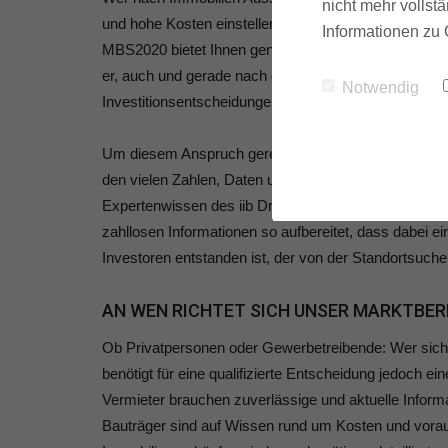
nicht mehr vollstä
und hohe Kosten einstellen müssen. In dieser Situatio
Informationen zu 
MBS2020 bietet Ihnen genau diesen Wissensvorspru
er, auch und gerade nach den nunmehr 5 Jahren seine
Notwendig
Investitionsentscheidungen rund um Immobilien in Stutt
Um diesem Anspruch gerecht zu werden, haben wir uns
den vielen Zahlen, Daten und Fakten, die den dynami
Expertenwissen des iib Dr. Hettenbach Instituts sowi
zahllosen Informationen so aufbereitet, dass dabei e
Investoren entstanden ist, der von der Standortsuche 
AN WEN RICHTET SICH UNSER MARKTBER
Ob Privatpersonen oder Gewerbetreibende: Wer sich m
benötigt für eine qualifizierte Entscheidung jedoch e
Vermieter brauchen zuverlässige und aktuelle Inform
Bauträger sind auf Wissen rund um Kosten und vorauss