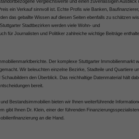
standortbezogene Vergleichswerte und einen zuverlässigen Ausblick i
s ein Verkauf sinnvoll ist. Echte Profis wie Banken, Baufinanzierer
den das geballte Wissen auf diesen Seiten ebenfalls zu schätzen wi
3 Stuttgarter Stadtbezirken werden viele Wohn- und
ch für Journalisten und Politiker zahlreiche wichtige Beiträge enthalt
Immobilienmarktberichte. Der komplexe Stuttgarter Immobilienmarkt w
macht. Wir beleuchten einzelne Bezirke, Stadteile und Quartiere u
d Schaubildern den Überblick. Das reichhaltige Datenmaterial hält dabe
Entscheidungen bereit.
und Bestandsimmobilien bieten wir Ihnen weiterführende Information
m gibt Ihnen Dr. Klein, einer der führenden Finanzierungsspezialisten
bilienfinanzierung an die Hand.