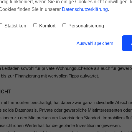
ndig funktioniert, wenn Sie in einige Cookies nicht einwilligen.
n stellt ein Wissensvorsprung einen erheblichen Vorteil dar. Der vorl
Cookies finden Sie in unserer
Datenschutzerklärung
.
ng und es ist uns Wunsch und Herzensangelegenheit gleichermaßen
s Erscheinens, Ihr zuverlässiger Partner bei all Ihren Wohn- und
Statistiken
Komfort
Personalisierung
gart ist und bleibt.
Auswahl speichern
 wieder qualifizierte Unterstützung gesucht. Bei der Detailrecherc
schen Immobilienmarkt in Stuttgart kennzeichnen, konnten wir auf d
e auf die Expertise von Dr. Klein zurückgreifen. Gemeinsam haben wi
in Leitfaden sowohl für private Wohnungsuchende als auch für gewerb
bis zur Finanzierung mit wertvollen Tipps aufwartet.
ICHT
it Immobilien beschäftigt, hat dabei zwar ganz individuelle Absichte
ine solide Datenbasis. Private oder gewerbliche Mietinteressenten oder
ationen zu den Mietpreisen am favorisierten Standort. Immobilienkäuf
ichtlichen Werterhalt für die geplante Investition angewiesen.