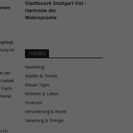
Stadtbezirk Stuttgart-Ost -
erten
Harmonie der
Widersprüche
ugelegt.
lung ist
THEMEN
Newsblog
in der
Märkte & Trends
zarbeit
Steuer-Tipps
r Fach-
Wohnen & Leben
gehend
Finanzen
Versicherung & Recht
Sanierung & Energie
u zu