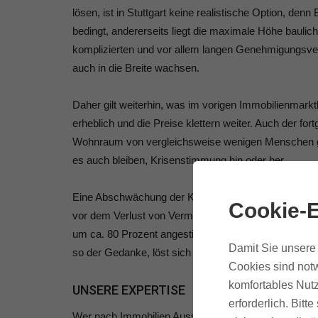
lösen, ist in Stuttgart keine realistische Option, den
bedingt, andererseits liegt die maximale Höhe bauli
komplizierten und vor allem langen Genehmigungsverf
auch in die Breite wachsen.
Daher gilt weiterhin, was im vorigen Immobilienmarktb
erheblich und die Preise klettern weiter. Auch der f
Wohnraum von vergleichsweise wenigen Menschen genu
es auch bleiben, Krisenstimmung hin oder her.
Eine Abschwächung der Konjunktur wirkt sich sogar p
Cookie-E
vor dem Verlust von Vermögen ist groß. Seit der Fin
um ca. 80 Prozent angestiegen. Auch kleinere Städt
Damit Sie unsere 
so der Gedanke, löst sich in einer weiteren Krise nich
Cookies sind notw
komfortables Nutz
UNSERE EXPERTISE
erforderlich. Bit
Wer nach Immobilien Ausschau hält, sei dies nun zum 