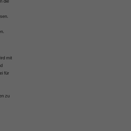
n die
,
ssen.
en.
ird mit
nd
i für
en zu