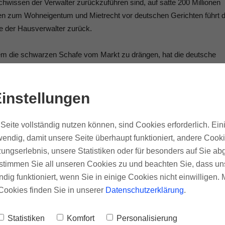
hwissen der Verwalter zurückzuführen sind, auf satte 200 Millionen
hren zum Wohneigentum und Mietrecht vor deutschen Gerichten führt 
se der Hausverwalter zurück.
m die schwarzen Schafe vom Markt zu drängen, hat die deutsche
riften beschlossen, die jeder Hausverwalter spätestens seit dem 1.
instellungen
LICHT
Seite vollständig nutzen können, sind Cookies erforderlich. Ein
, muss nun seine Tätigkeit nicht nur beim Gewerbe- oder Ordnungs
endig, damit unsere Seite überhaupt funktioniert, andere Cooki
laubnis beantragen. Diese wiederum ist an einige Auflagen geknüpft.
ungserlebnis, unsere Statistiken oder für besonders auf Sie ab
g. Dieser besagt, dass „Verwalter von Wohnimmobilien ihre
te stimmen Sie all unseren Cookies zu und beachten Sie, dass uns
se sowie den Abschluss einer Berufshaftpflichtversicherung mit eine
ndig funktioniert, wenn Sie in einige Cookies nicht einwilligen.
Versicherungsfall und von einer Million Euro für alle
Cookies finden Sie in unserer
Datenschutzerklärung
.
üssen“. Ohne diese entsprechenden Belege wird spätestens seit de
 Beruf des Hausverwalters für fremdes Immobilieneigentum
ind von diesen neuen Vorschriften nicht betroffen.
Statistiken
Komfort
Personalisierung