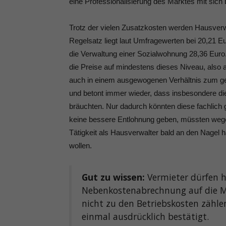
eine Professionalisierung des Marktes mit sich b
Trotz der vielen Zusatzkosten werden Hausverwa
Regelsatz liegt laut Umfragewerten bei 20,21 Eu
die Verwaltung einer Sozialwohnung 28,36 Eur
die Preise auf mindestens dieses Niveau, als
auch in einem ausgewogenen Verhältnis zum gen
und betont immer wieder, dass insbesondere di
bräuchten. Nur dadurch könnten diese fachlich g
keine bessere Entlohnung geben, müssten wege
Tätigkeit als Hausverwalter bald an den Nag
wollen.
Gut zu wissen:
Vermieter dürfen 
Nebenkostenabrechnung auf die M
nicht zu den Betriebskosten zähl
einmal ausdrücklich bestätigt.