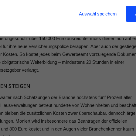
TEIGENDE KOSTEN
Auswahl speichern
erwalter ist die neue gesetzliche Reform kompliziert. Sie müssen nun
s vor der Gesetzesänderung zahlen. Beispiel: Eine kleine
herungsschutz über 150.000 Euro ausreichte, muss diesen nun auf e
el für ihre neue Versicherungspolice berappen. Aber auch der gestieg
ehr Kosten. So kostet jedes beim Gewerbeamt vorzulegende Dokumen
obligatorische Weiterbildung – mindestens 20 Stunden in einer
setzgeber verlangt.
EN STEIGEN
alter nach Schätzungen der Branche höchstens fünf Prozent aller
 Hausverwaltungen betreut hunderte von Wohneinheiten und beschäft
en bleiben die zusätzlichen Kosten zwar überschaubar, dennoch ärge
lungen. Moniert wird insbesondere das Beantragen der offiziellen
und 800 Euro kostet und in den Augen vieler Branchenkenner kaum