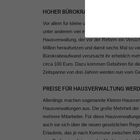
HOHER BÜROKRATIEAUFWAND UND S
Vor allem für kleine und nebenberufliche Hausv
unter anderem viel mehr Versicherungspolice al
Hausverwaltung, der vor der Reform ein Versic
Million heraufsetzen und damit sechs Mal so vi
Bürokratieaufwand verursacht ihr erheblich m
circa 100 Euro. Dazu kommen Gebühren für die 
Zeitspanne von drei Jahren werden nun vom Ge
PREISE FÜR HAUSVERWALTUNG WERD
Allerdings machen sogenannte Kleinst-Hausverw
Hausverwaltungen aus. Die große Mehrheit der
mehrere Mitarbeiter. Für diese Hausverwaltung
auch sie sich über die neuen gesetzlichen Rege
Erlaubnis, das je nach Kommune zwischen 400 