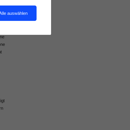
Alle auswählen
ine
ene
t
igt
rn