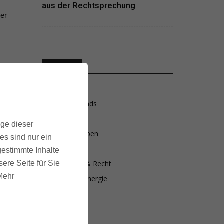
aus der Rechtsprechung
der
THEMEN
Newsblog
Märkte & Trends
Steuer-Tipps
ige dieser
amt
Wohnen & Leben
es sind nur ein
 Im
Finanzen
gestimmte Inhalte
ere Seite für Sie
Versicherung & Recht
r
 Mehr
Sanierung & Energie
m