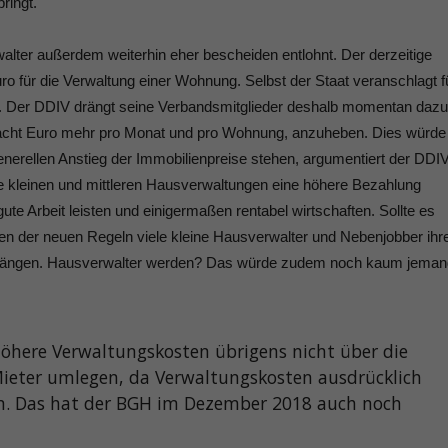
ringt.
lter außerdem weiterhin eher bescheiden entlohnt. Der derzeitige
ro für die Verwaltung einer Wohnung. Selbst der Staat veranschlagt f
o. Der DDIV drängt seine Verbandsmitglieder deshalb momentan dazu
o acht Euro mehr pro Monat und pro Wohnung, anzuheben. Dies würde
erellen Anstieg der Immobilienpreise stehen, argumentiert der DDI
e kleinen und mittleren Hausverwaltungen eine höhere Bezahlung
ute Arbeit leisten und einigermaßen rentabel wirtschaften. Sollte es
n der neuen Regeln viele kleine Hausverwalter und Nebenjobber ihr
el hängen. Hausverwalter werden? Das würde zudem noch kaum jeman
höhere Verwaltungskosten übrigens nicht über die
ieter umlegen, da Verwaltungskosten ausdrücklich
en. Das hat der BGH im Dezember 2018 auch noch