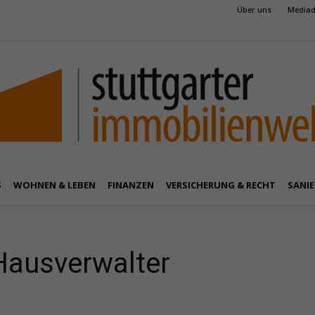
Über uns
Mediad
S
WOHNEN & LEBEN
FINANZEN
VERSICHERUNG & RECHT
SANIE
Hausverwalter