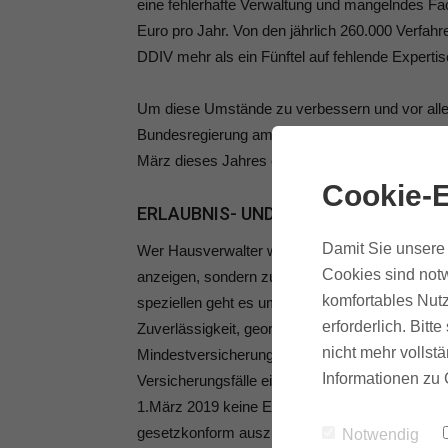
eine fehlerhafte Verwaltung und mangelndes Fac
Euro pro Jahr. Von den jährlich 260.000 Verfa
DDIV mehr als ein Fünftel auf fehlende Experti
Um diese Umstände zu verbessern und vor alle
Bundesregierung am 1. August 2018 neue Vorsch
März dieses Jahres einhalten muss.
Cookie-E
ERLAUBNIS- UND VERSICHERUNGSPF
Damit Sie unsere 
Wer Hausverwalter werden oder bleiben möchte
Cookies sind notw
anzeigen, sondern zudem auch eine offizielle Er
komfortables Nutz
speziellen geht es um § 34c der Gewerbeordnun
erforderlich. Bit
Zuverlässigkeit, geordnete Vermögensverhältnis
nicht mehr vollstä
Mindestversicherungssumme von 500.000 Euro je 
Informationen zu 
Versicherungsfälle eines Jahres nachweisen m
1.März 2019 keine Erlaubnis mehr erteilt, den
gesetzkonform auszuüben. Nur Selbstverwalter s
Notwendig