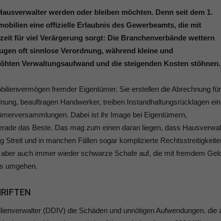
 Hausverwalter werden oder bleiben möchten. Denn seit dem 1.
bilien eine offizielle Erlaubnis des Gewerbeamts, die mit
zeit für viel Verärgerung sorgt: Die Branchenverbände wettern
 Augen oft sinnlose Verordnung, während kleine und
höhten Verwaltungsaufwand und die steigenden Kosten stöhnen.
ilienvermögen fremder Eigentümer. Sie erstellen die Abrechnung für
nung, beauftragen Handwerker, treiben Instandhaltungsrücklagen ein
ümerversammlungen. Dabei ist ihr Image bei Eigentümern,
erade das Beste. Das mag zum einen daran liegen, dass Hausverwal
ig Streit und in manchen Fällen sogar komplizierte Rechtsstreitigkeite
e aber auch immer wieder schwarze Schafe auf, die mit fremdem Gel
os umgehen.
RIFTEN
ienverwalter (DDIV) die Schäden und unnötigen Aufwendungen, die 