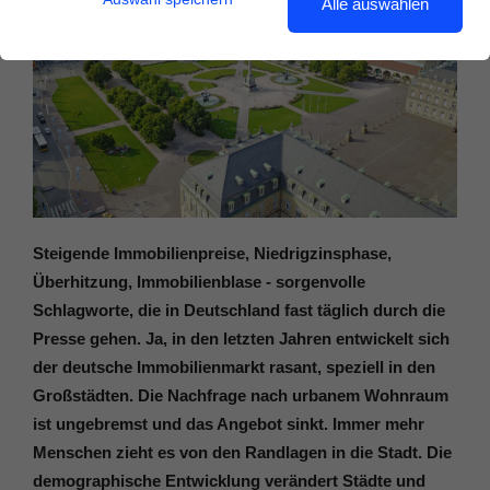
Alle auswählen
Steigende Immobilienpreise, Niedrigzinsphase,
Überhitzung, Immobilienblase - sorgenvolle
Schlagworte, die in Deutschland fast täglich durch die
Presse gehen. Ja, in den letzten Jahren entwickelt sich
der deutsche Immobilienmarkt rasant, speziell in den
Großstädten. Die Nachfrage nach urbanem Wohnraum
ist ungebremst und das Angebot sinkt. Immer mehr
Menschen zieht es von den Randlagen in die Stadt. Die
demographische Entwicklung verändert Städte und