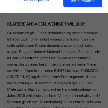
Alle auswählen
getarnte Instandhaltungskosten unberechtigterweise
auf Mieter abgewälzt werden.
KLARERE ANSAGEN, WENIGER WILLKÜR
Grundsätzlich gilt: Für die Instandhaltung seiner Immobilie
ist jeder Eigentümer selbst verantwortlich und muss die
dafür anfallenden Kosten dementsprechend auch selbst
tragen. Dagegen kann er Modernisierungsmaßnahmen, die
für eine wesentliche Verbesserung der Wohnsituation
sorgen, bis zu einer bestimmten Grenze auf seine Mieter
umwälzen. Dem hier zitierten BGH-Urteil vom 17.06.2020
(VIII ZR 81/19) lag die Klage einer Frau zugrunde, die für
ihre Wohnung in Düsseldorf ursprünglich gut 300 Euro
Miete zahlte. Nach umfangreichen Handwerksarbeiten im
Jahre 2016 erhielt sie von ihrem Vermieter innerhalb von 12
Monaten gleich zwei Mieterhöhungen: die erste in Höhe von