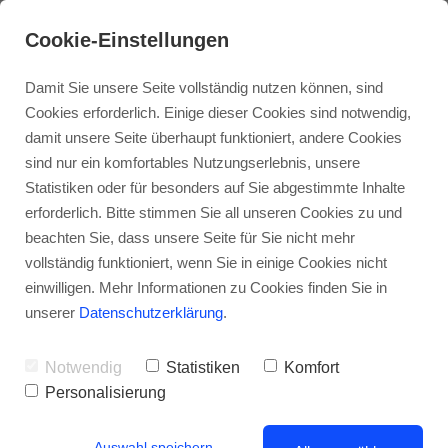
Cookie-Einstellungen
Damit Sie unsere Seite vollständig nutzen können, sind
Cookies erforderlich. Einige dieser Cookies sind notwendig,
damit unsere Seite überhaupt funktioniert, andere Cookies
sind nur ein komfortables Nutzungserlebnis, unsere
Statistiken oder für besonders auf Sie abgestimmte Inhalte
erforderlich. Bitte stimmen Sie all unseren Cookies zu und
beachten Sie, dass unsere Seite für Sie nicht mehr
vollständig funktioniert, wenn Sie in einige Cookies nicht
Der BGH hat entschieden: Stärkere
einwilligen. Mehr Informationen zu Cookies finden Sie in
Mieterrechte gegen Modernisierungskosten
unserer
Datenschutzerklärung
.
Am 17. Juni 2020 fällte der Bundesgerichtshof (BGH)
ein wegweisendes Urteil bezüglich der Umlage von
Notwendig
Statistiken
Komfort
Modernisierungskosten. Die Richter aus Karlsruhe
Personalisierung
wollen damit der immer wiederkehrenden Praxis einen
Riegel vorschieben, bei der als Modernisierungskosten
Auswahl speichern