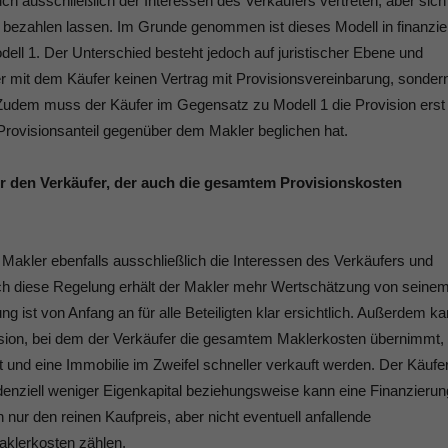
uch ausschließlich der Interessen des Verkäufers vertreten, aber sich
 bezahlen lassen. Im Grunde genommen ist dieses Modell in finanziel
dell 1. Der Unterschied besteht jedoch auf juristischer Ebene und
r mit dem Käufer keinen Vertrag mit Provisionsvereinbarung, sonder
t. Zudem muss der Käufer im Gegensatz zu Modell 1 die Provision erst
rovisionsanteil gegenüber dem Makler beglichen hat.
ür den Verkäufer, der auch die gesamtem Provisionskosten
der Makler ebenfalls ausschließlich die Interessen des Verkäufers und
rch diese Regelung erhält der Makler mehr Wertschätzung von seine
ng ist von Anfang an für alle Beteiligten klar ersichtlich. Außerdem k
ision, bei dem der Verkäufer die gesamtem Maklerkosten übernimmt,
t und eine Immobilie im Zweifel schneller verkauft werden. Der Käufe
ndenziell weniger Eigenkapital beziehungsweise kann eine Finanzierun
nur den reinen Kaufpreis, aber nicht eventuell anfallende
aklerkosten zählen.