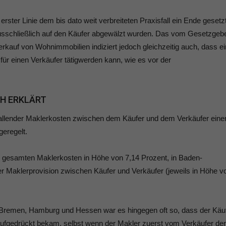
erster Linie dem bis dato weit verbreiteten Praxisfall ein Ende gesetz
sschließlich auf den Käufer abgewälzt wurden. Das vom Gesetzgeb
erkauf von Wohnimmobilien indiziert jedoch gleichzeitig auch, dass ei
für einen Verkäufer tätigwerden kann, wie es vor der
CH ERKLÄRT
fallender Maklerkosten zwischen dem Käufer und dem Verkäufer eine
geregelt.
ie gesamten Maklerkosten in Höhe von 7,14 Prozent, in Baden-
der Maklerprovision zwischen Käufer und Verkäufer (jeweils in Höhe v
 Bremen, Hamburg und Hessen war es hingegen oft so, dass der Käu
aufgedrückt bekam, selbst wenn der Makler zuerst vom Verkäufer der