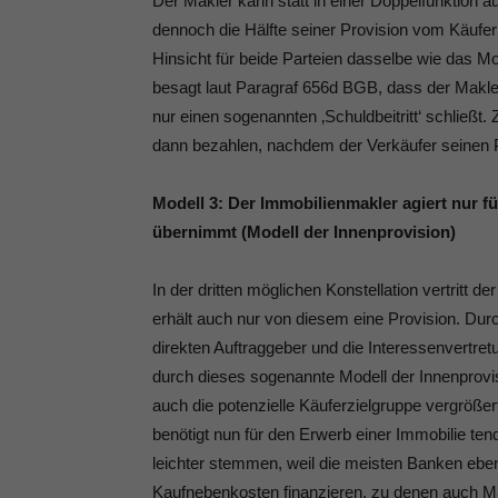
Der Makler kann statt in einer Doppelfunktion a
dennoch die Hälfte seiner Provision vom Käufer
Hinsicht für beide Parteien dasselbe wie das Mo
besagt laut Paragraf 656d BGB, dass der Makle
nur einen sogenannten ‚Schuldbeitritt‘ schließ
dann bezahlen, nachdem der Verkäufer seinen P
Modell 3: Der Immobilienmakler agiert nur f
übernimmt (Modell der Innenprovision)
In der dritten möglichen Konstellation vertritt 
erhält auch nur von diesem eine Provision. Du
direkten Auftraggeber und die Interessenvertretu
durch dieses sogenannte Modell der Innenprov
auch die potenzielle Käuferzielgruppe vergrößer
benötigt nun für den Erwerb einer Immobilie te
leichter stemmen, weil die meisten Banken eben 
Kaufnebenkosten finanzieren, zu denen auch M