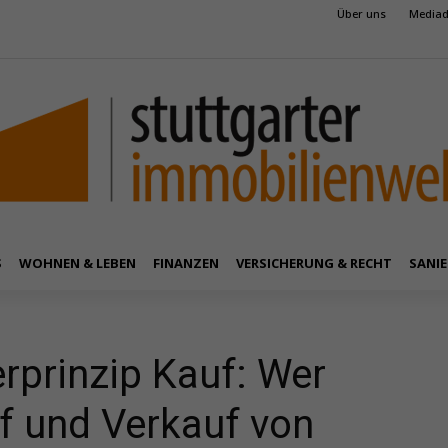
Über uns
Mediad
S
WOHNEN & LEBEN
FINANZEN
VERSICHERUNG & RECHT
SANIE
rprinzip Kauf: Wer
f und Verkauf von