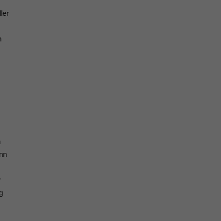
ler
n
m
ann
r
g