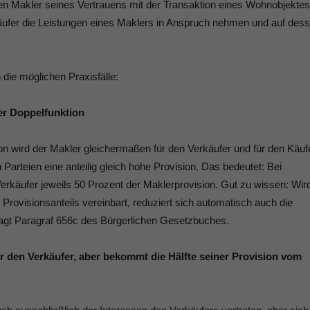
nen Makler seines Vertrauens mit der Transaktion eines Wohnobjektes
 Käufer die Leistungen eines Maklers in Anspruch nehmen und auf des
 die möglichen Praxisfälle:
ner Doppelfunktion
on wird der Makler gleichermaßen für den Verkäufer und für den Käuf
Parteien eine anteilig gleich hohe Provision. Das bedeutet: Bei
rkäufer jeweils 50 Prozent der Maklerprovision. Gut zu wissen: Wir
 Provisionsanteils vereinbart, reduziert sich automatisch auch die
esagt Paragraf 656c des Bürgerlichen Gesetzbuches.
ür den Verkäufer, aber bekommt die Hälfte seiner Provision vom