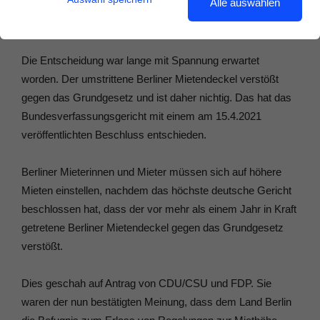
Alle auswählen
Die Entscheidung war lange mit Spannung erwartet
worden. Der umstrittene Berliner Mietendeckel verstößt
gegen das Grundgesetz und ist daher nichtig. Das hat das
Bundesverfassungsgericht mit einem am 15.4.2021
veröffentlichten Beschluss entschieden.
Berliner Mieterinnen und Mieter müssen sich auf höhere
Mieten einstellen, nachdem das höchste deutsche Gericht
beschlossen hat, dass der vor mehr als einem Jahr in Kraft
getretene Berliner Mietendeckel gegen das Grundgesetz
verstößt.
Dies geschah auf Antrag von CDU/CSU und FDP. Sie
waren der nun bestätigten Meinung, dass dem Land Berlin