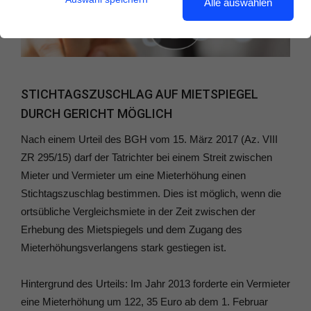
Alle auswählen
STICHTAGSZUSCHLAG AUF MIETSPIEGEL
DURCH GERICHT MÖGLICH
Nach einem Urteil des BGH vom 15. März 2017 (Az. VIII
ZR 295/15) darf der Tatrichter bei einem Streit zwischen
Mieter und Vermieter um eine Mieterhöhung einen
Stichtagszuschlag bestimmen. Dies ist möglich, wenn die
ortsübliche Vergleichsmiete in der Zeit zwischen der
Erhebung des Mietspiegels und dem Zugang des
Mieterhöhungsverlangens stark gestiegen ist.
Hintergrund des Urteils: Im Jahr 2013 forderte ein Vermieter
eine Mieterhöhung um 122, 35 Euro ab dem 1. Februar