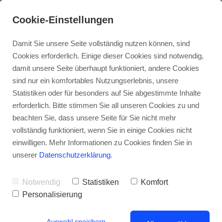
Cookie-Einstellungen
Damit Sie unsere Seite vollständig nutzen können, sind
Cookies erforderlich. Einige dieser Cookies sind notwendig,
damit unsere Seite überhaupt funktioniert, andere Cookies
sind nur ein komfortables Nutzungserlebnis, unsere
Statistiken oder für besonders auf Sie abgestimmte Inhalte
erforderlich. Bitte stimmen Sie all unseren Cookies zu und
beachten Sie, dass unsere Seite für Sie nicht mehr
vollständig funktioniert, wenn Sie in einige Cookies nicht
Gewinnspiel Teilnahmebedingungen
einwilligen. Mehr Informationen zu Cookies finden Sie in
unserer
Datenschutzerklärung
.
Die Teilnahme am Gewinnspiel von der stuttgarter
immobilienwelt, nachfolgend Betreiber oder Veranstalter
Notwendig
Statistiken
Komfort
genannt, ist kostenlos und richtet sich ausschließlich nach
Personalisierung
diesen Teilnahmebedingungen.
Auswahl speichern