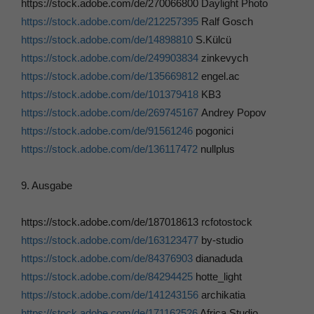
https://stock.adobe.com/de/270066800 Daylight Photo
https://stock.adobe.com/de/212257395
Ralf Gosch
https://stock.adobe.com/de/14898810
S.Külcü
https://stock.adobe.com/de/249903834
zinkevych
https://stock.adobe.com/de/135669812
engel.ac
https://stock.adobe.com/de/101379418
KB3
https://stock.adobe.com/de/269745167
Andrey Popov
https://stock.adobe.com/de/91561246
pogonici
https://stock.adobe.com/de/136117472
nullplus
9. Ausgabe
https://stock.adobe.com/de/187018613 rcfotostock
https://stock.adobe.com/de/163123477
by-studio
https://stock.adobe.com/de/84376903
dianaduda
https://stock.adobe.com/de/84294425
hotte_light
https://stock.adobe.com/de/141243156
archikatia
https://stock.adobe.com/de/171162526
Africa Studio