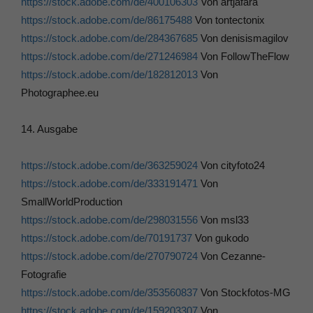
https://stock.adobe.com/de/400106303
Von artjafara
https://stock.adobe.com/de/86175488
Von tontectonix
https://stock.adobe.com/de/284367685
Von denisismagilov
https://stock.adobe.com/de/271246984
Von FollowTheFlow
https://stock.adobe.com/de/182812013
Von
Photographee.eu
14. Ausgabe
https://stock.adobe.com/de/363259024
Von cityfoto24
https://stock.adobe.com/de/333191471
Von
SmallWorldProduction
https://stock.adobe.com/de/298031556
Von msl33
https://stock.adobe.com/de/70191737
Von gukodo
https://stock.adobe.com/de/270790724
Von Cezanne-
Fotografie
https://stock.adobe.com/de/353560837
Von Stockfotos-MG
https://stock.adobe.com/de/159203307
Von