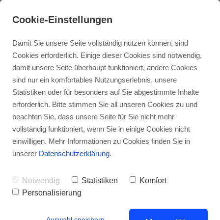
Cookie-Einstellungen
Damit Sie unsere Seite vollständig nutzen können, sind
Cookies erforderlich. Einige dieser Cookies sind notwendig,
damit unsere Seite überhaupt funktioniert, andere Cookies
sind nur ein komfortables Nutzungserlebnis, unsere
Statistiken oder für besonders auf Sie abgestimmte Inhalte
erforderlich. Bitte stimmen Sie all unseren Cookies zu und
beachten Sie, dass unsere Seite für Sie nicht mehr
vollständig funktioniert, wenn Sie in einige Cookies nicht
Bildnachweis
einwilligen. Mehr Informationen zu Cookies finden Sie in
unserer
Datenschutzerklärung
.
20. Ausgabe
Notwendig
Statistiken
Komfort
https://stock.adobe.com/de/479310264
Von Andrii
Personalisierung
Yalanskyi
https://stock.adobe.com/de/256191534
Von robert
Auswahl speichern